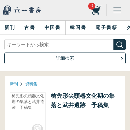
0
新刊
古書
中国書
韓国書
電子書籍
詳細検索
新刊
資料集
槍先形尖頭器文化期の集
槍先形尖頭器文化
期の集落と武井遺
落と武井遺跡 予稿集
跡 予稿集