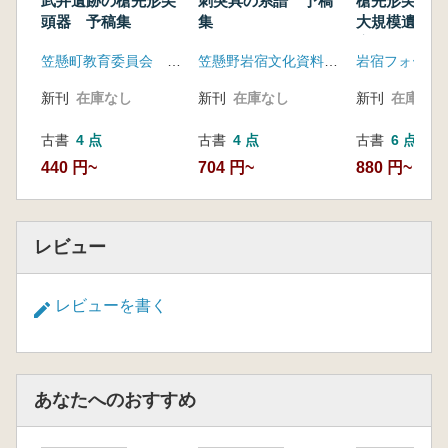
武井遺跡の槍先形尖
刺突具の系譜 予稿
槍先形尖頭器
頭器 予稿集
集
大規模遺跡と
広がり 武井
笠懸町教育委員会 岩宿フォーラム実行委員会
笠懸野岩宿文化資料館 岩宿フォーラム実行委員会
掘60周年
新刊
在庫なし
新刊
在庫なし
新刊
在庫なし
古書
4 点
古書
4 点
古書
6 点
440 円~
704 円~
880 円~
レビュー
レビューを書く
あなたへのおすすめ