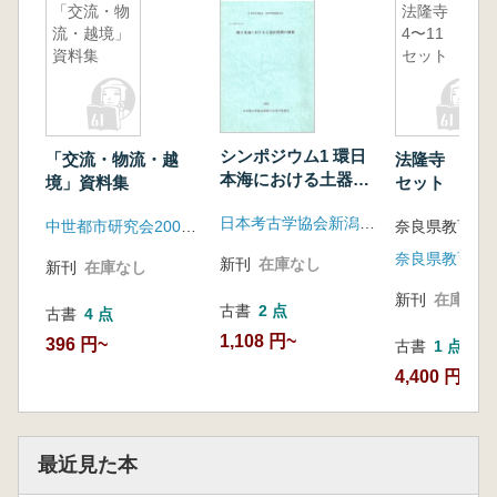
「交流・物
法隆寺
流・越境」
4〜11 8冊
資料集
セット
シンポジウム1 環日
「交流・物流・越
法隆寺 4〜1
本海における土器出
境」資料集
セット
現期の様相
日本考古学協会新潟大会実行委員会
中世都市研究会2004鎌倉大会事務局
奈良県教育委
新刊
在庫なし
新刊
在庫なし
新刊
在庫なし
古書
2 点
古書
4 点
1,108 円~
396 円~
古書
1 点
4,400 円
最近見た本