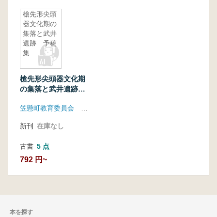
槍先形尖頭
器文化期の
集落と武井
遺跡 予稿
集
槍先形尖頭器文化期
の集落と武井遺跡
予稿集
笠懸町教育委員会 新里村教育委員会 岩宿フォーラム実行委員会
新刊
在庫なし
古書
5 点
792 円~
本を探す