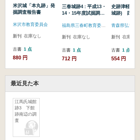
米沢城「本丸跡」発
三春城跡4 : 平成13・
史跡津軽氏城
掘調査報告書
14・15年度試掘調査
城跡) 四の
報告書
査報告書
米沢市教育委員会
福島県三春町教育委員会
新刊
在庫なし
新刊
在庫なし
新刊
在庫なし
古書
1 点
古書
1 点
古書
1 点
880 円
712 円
554 円
最近見た本
江馬氏城館
跡3 下館
跡南辺の調
査