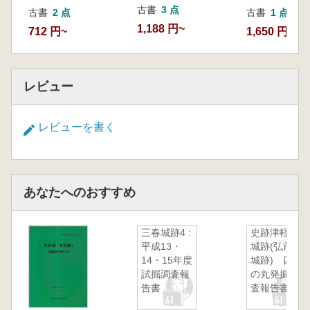
古書
3 点
古書
2 点
古書
1 点
1,188 円~
712 円~
1,650 円
レビュー
レビューを書く
あなたへのおすすめ
三春城跡4 :
史跡津軽氏
平成13・
城跡(弘前
14・15年度
城跡) 四
試掘調査報
の丸発掘調
告書
査報告書