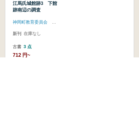
江馬氏城館跡3 下館
跡南辺の調査
神岡町教育委員会 富山大学人文学部考古学研究室
新刊
在庫なし
古書
3 点
712 円~
本を探す
六一書房の本
ランキング
特価図書
特集