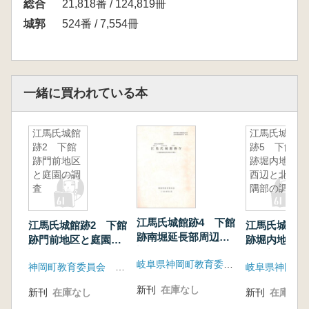
総合
21,818番 / 124,819冊
城郭
524番 / 7,554冊
一緒に買われている本
江馬氏城館
江馬氏城館
跡2 下館
跡5 下館
跡門前地区
跡堀内地区
と庭園の調
西辺と北西
査
隅部の調査
江馬氏城館跡4 下館
江馬氏城館跡2 下館
江馬氏城館跡
跡南堀延長部周辺の
跡門前地区と庭園の
跡堀内地区西
調査
調査
西隅部の調査
岐阜県神岡町教育委員会
神岡町教育委員会 富山大学人文学部考古学研究室
新刊
在庫なし
新刊
在庫なし
新刊
在庫なし