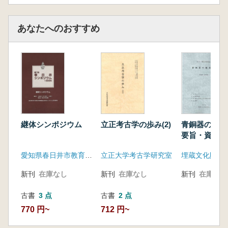
あなたへのおすすめ
継体シンポジウム
立正考古学の歩み(2)
青銅器の模倣
要旨・資料集
愛知県春日井市教育委員会
立正大学考古学研究室
埋蔵文化財研
新刊
在庫なし
新刊
在庫なし
新刊
在庫なし
古書
3 点
古書
2 点
770 円~
712 円~