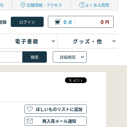
内
店舗情報・アクセス
よくある質問
0
0
登録
点
円
電子書籍
グッズ・他
詳細検索
ほしいものリストに追加
再入荷メール通知