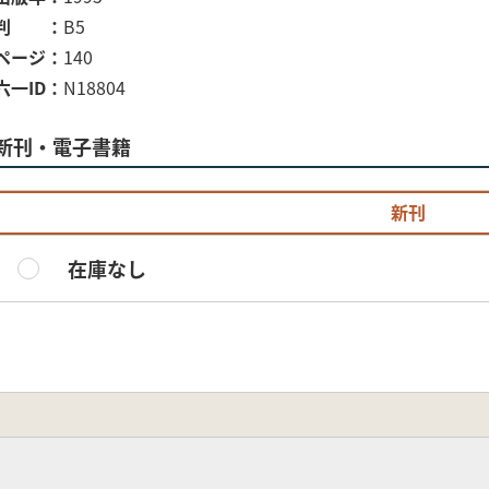
判
B5
ページ
140
六一ID
N18804
新刊・電子書籍
新刊
在庫なし