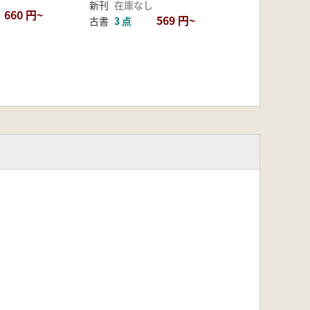
新刊
在庫なし
660 円~
569 円~
古書
3 点