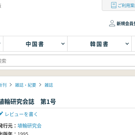
ご利用案
版
新規会員
中国書
韓国書
新刊
雑誌・紀要
雑誌
埴輪研究会誌 第1号
レビューを書く
発行元
埴輪研究会
出版年
1995