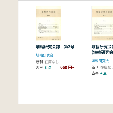
埴輪研究会誌 第3号
埴輪研究会
(埴輪研究会
埴輪研究会
埴輪研究会
新刊
在庫なし
660 円~
新刊
在庫な
古書
3 点
古書
4 点