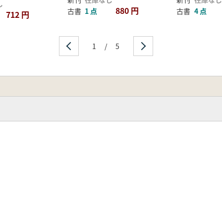
し
880 円
古書
1 点
古書
4 点
712 円
1
/
5