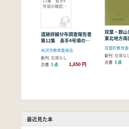
12集 長手4
号墳の確認調
査 ほか
双葉・郡
遺跡詳細分布調査報告書
東北地方南
第12集 長手4号墳の確
文時代前期
認調査 ほか
双葉町教育委
米沢市教育委員会
新刊
在庫な
新刊
在庫なし
古書
1 点
1,650 円
古書
1 点
最近見た本