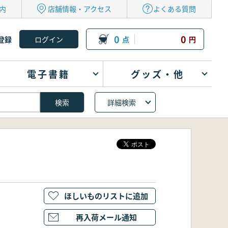
内
店舗情報・アクセス
よくある質問
0
0
登録
点
円
電子書籍
グッズ・他
詳細検索
ほしいものリストに追加
再入荷メール通知