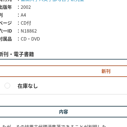
出版年
2002
判
A4
ページ
CD付
六一ID
N18862
付属品
CD・DVD
新刊・電子書籍
新刊
在庫なし
内容
したが、その結果古代環濠集落であることが判明した。