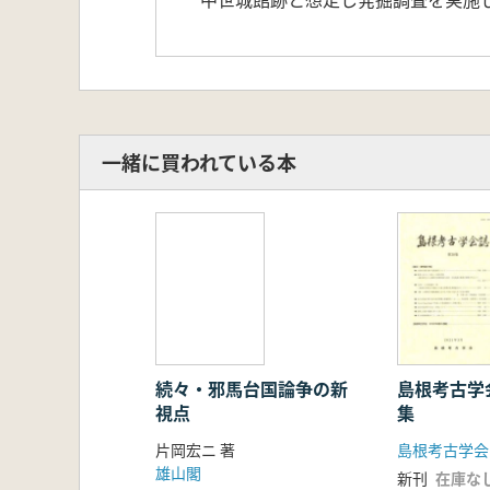
一緒に買われている本
続々・邪馬台国論争の新
島根考古学
視点
集
片岡宏ニ 著
島根考古学会
雄山閣
新刊
在庫な