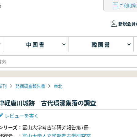
ご利用案
版
新規会員
中国書
韓国書
新刊
発掘調査報告書
東北
津軽唐川城跡 古代環濠集落の調査
レビューを書く
シリーズ
富山大学考古学研究報告第7冊
発行元
富山大学人文学部考古学研究室