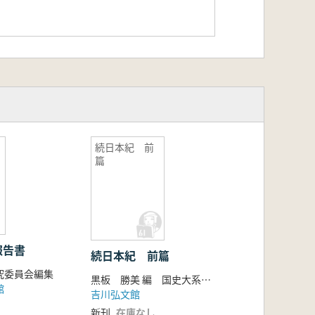
続日本紀 前
篇
報告書
続日本紀 前篇
究委員会編集
黒板 勝美 編 国史大系編修会 編
館
吉川弘文館
新刊
在庫なし