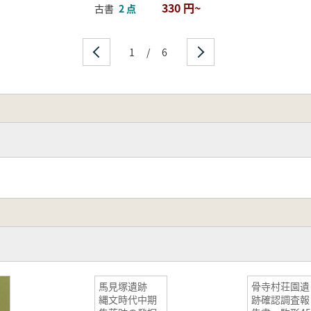
330 円~
古書
2 点
1
/
6
馬見塚遺跡
骨寺村荘園遺
縄文時代中期
跡確認調査報