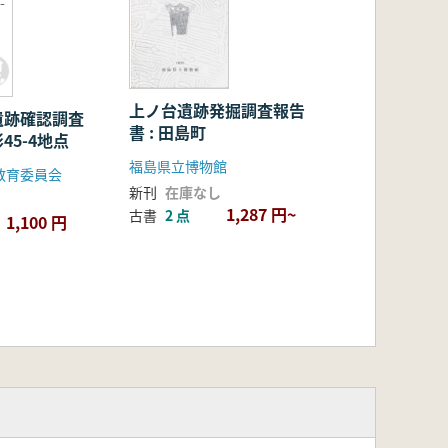
-
上ノ台遺跡発掘調査報告
遺跡確認調査
書 : 田島町
45-4地点
福島県立博物館
教育委員会
新刊
在庫なし
1,287 円~
古書
2 点
1,100 円