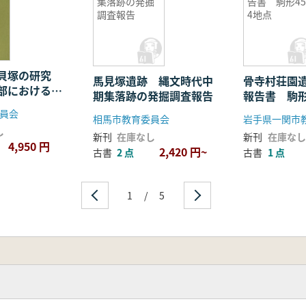
集落跡の発掘
告書 駒形45
調査報告
4地点
山貝塚の研究
馬見塚遺跡 縄文時代中
骨寺村荘園
部における縄
期集落跡の発掘調査報告
報告書 駒形
貝塚の調査
員会
相馬市教育委員会
岩手県一関市
し
新刊
在庫なし
新刊
在庫なし
4,950 円
2,420 円~
古書
2 点
古書
1 点
1
/
5