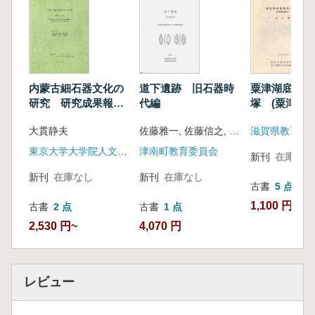
内蒙古細石器文化の
道下遺跡 旧石器時
粟津湖底遺跡
研究 研究成果報告
代編
塚 (粟津湖底
書
大貫静夫
佐藤雅一, 佐藤信之, 新海達也執筆 ; 津南町教育委員会, アルケリサーチ編
滋賀県教育委
東京大学大学院人文社会系研究科
津南町教育委員会
新刊
在庫なし
新刊
在庫なし
新刊
在庫なし
古書
5 点
1,100 円~
古書
2 点
古書
1 点
2,530 円~
4,070 円
レビュー