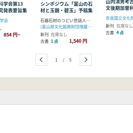
山内清男考
科学会第13
シンポジウム「富山の石
文後期加曽
究発表要旨集
材と玉髄・碧玉」予稿集
地方の陶棺
奈良国立文化
学会
石器石材のつどい世話人会編
寺・尼寺資
新刊
在庫なし
(富山県文化振興財団埋蔵文化財調査事務所)
し
古書
4 点
854 円~
新刊
在庫なし
1,540 円
古書
1 点
1
/
5