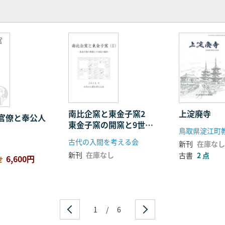
官
南比企窯と東金子窯2
上淀廃寺
官僚と奉公人
東金子窯の開窯と9世紀
鳥取県淀江町
の編年
古代の入間を考える会
新刊
在庫なし
新刊
在庫なし
古書
2 点
6,600円
せ
1
/
6