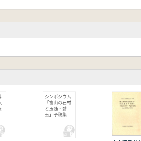
科
シンポジウム
大
「富山の石材
表
と玉髄・碧
玉」予稿集