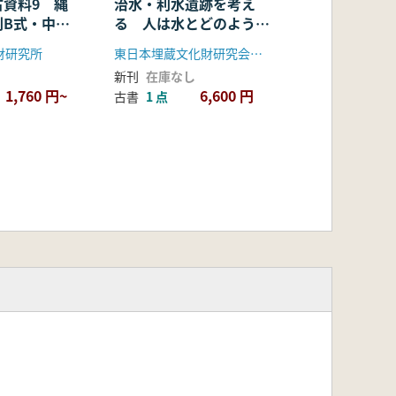
古資料9 縄
治水・利水遺跡を考え
利B式・中国
る 人は水とどのように
・下総国分
つきあってきたか
財研究所
東日本埋蔵文化財研究会 山梨県考古学協会
料
新刊
在庫なし
1,760 円~
6,600 円
古書
1 点