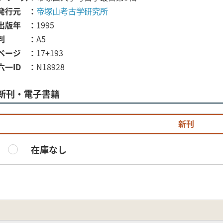
発行元
帝塚山考古学研究所
出版年
1995
判
A5
ページ
17+193
六一ID
N18928
新刊・電子書籍
新刊
在庫なし