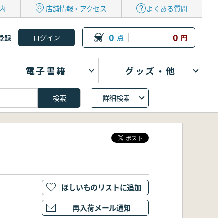
内
店舗情報・アクセス
よくある質問
0
0
登録
点
円
電子書籍
グッズ・他
詳細検索
ほしいものリストに追加
再入荷メール通知