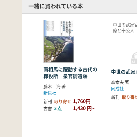
一緒に買われている本
中世の武家
僚と奉公人
南相馬に躍動する古代の
中世の武家
郡役所 泉官衙遺跡
森幸夫 著
藤木 海 著
同成社
新泉社
新刊
取り寄
1,760円
新刊
取り寄せ
1,430 円~
古書
3 点