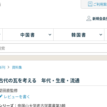
ご利用案
版
新規会員
中国書
韓国書
新刊
資料集
古代の瓦を考える 年代・生産・流通
堅田直監修
レビューを書く
シリーズ
帝塚山大学考古学叢書第3輯