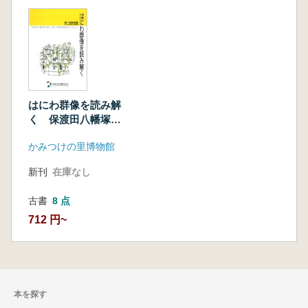
はにわ群像を読み解
く 保渡田八幡塚古
墳の人物・動物埴輪
かみつけの里博物館
復元プロセス
新刊
在庫なし
古書
8 点
712 円~
本を探す