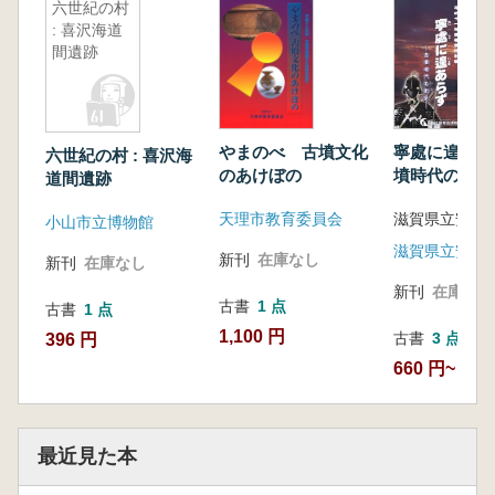
六世紀の村
: 喜沢海道
間遺跡
やまのべ 古墳文化
寧處に遑あら
六世紀の村 : 喜沢海
のあけぼの
墳時代の戦乱
道間遺跡
天理市教育委員会
小山市立博物館
新刊
在庫なし
新刊
在庫なし
新刊
在庫なし
古書
1 点
古書
1 点
1,100 円
古書
3 点
396 円
660 円~
最近見た本