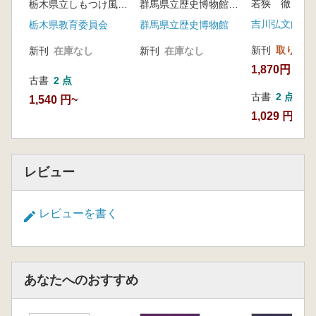
若狭 徹 著
栃木県立しもつけ風土記の丘資料館 編
群馬県立歴史博物館 編
吉川弘文館
栃木県教育委員会
群馬県立歴史博物館
新刊
取り寄せ
新刊
在庫なし
新刊
在庫なし
1,870円
古書
2 点
古書
2 点
1,540 円~
1,029 円~
レビュー
レビューを書く
あなたへのおすすめ