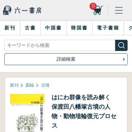
0
新刊
古書
中国書
韓国書
電子書籍
詳細検索
新刊
図録
古墳
はにわ群像を読み解く
保渡田八幡塚古墳の人
物・動物埴輪復元プロセ
ス