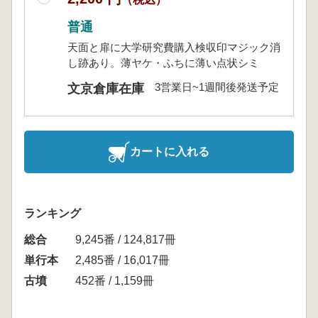
普通
天面と扉に大学研究費購入検収印マジック消
し跡あり。薄ヤケ・ふちに薄い点状シミ
3営業日~1週間後発送予定
文京倉庫在庫
カートに入れる
ランキング
総合
9,245番 / 124,817冊
単行本
2,485番 / 16,017冊
古墳
452番 / 1,159冊