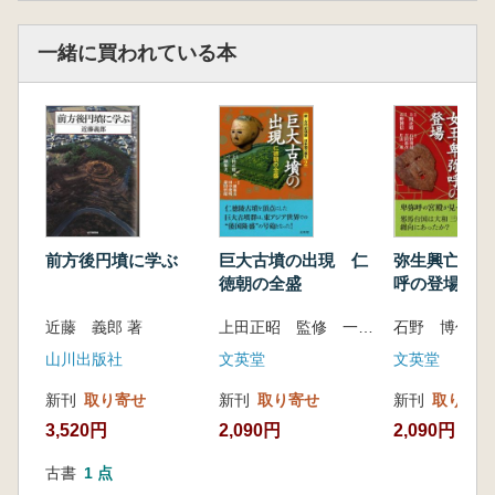
一緒に買われている本
前方後円墳に学ぶ
巨大古墳の出現 仁
弥生興亡女王
徳朝の全盛
呼の登場
近藤 義郎 著
上田正昭 監修 一瀬和夫 著
石野 博信 著
山川出版社
文英堂
文英堂
新刊
取り寄せ
新刊
取り寄せ
新刊
取り寄せ
3,520円
2,090円
2,090円
古書
1 点