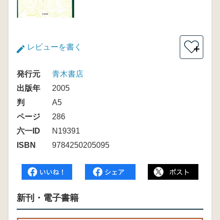
レビューを書く
＋
発行元
青木書店
出版年
2005
判
A5
ページ
286
六一ID
N19391
ISBN
9784250205095
新刊・電子書籍