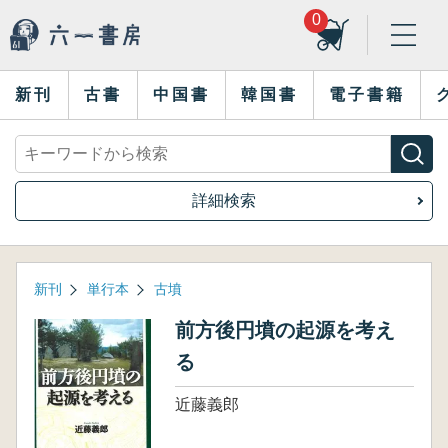
0
新刊
古書
中国書
韓国書
電子書籍
詳細検索
新刊
単行本
古墳
前方後円墳の起源を考え
る
近藤義郎