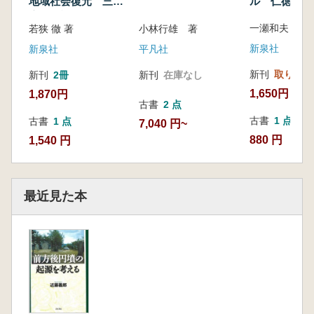
ル 仁徳陵古
地域社会復元 三ツ
寺1遺跡
一瀬和夫 著
若狭 徹 著
小林行雄 著
新泉社
新泉社
平凡社
新刊
取り寄せ
新刊
2冊
新刊
在庫なし
1,650円
1,870円
古書
2 点
古書
1 点
古書
1 点
7,040 円~
880 円
1,540 円
最近見た本