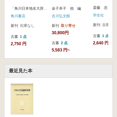
斎藤 忠 著
「角川日本地名大辞典」編纂委員会編
金子幸子 他 編
学生社
角川書店
吉川弘文館
新刊
在庫なし
新刊
在庫なし
新刊
取り寄せ
30,800円
古書
1 点
古書
1 点
2,640 円
古書
2 点
2,750 円
5,583 円~
最近見た本