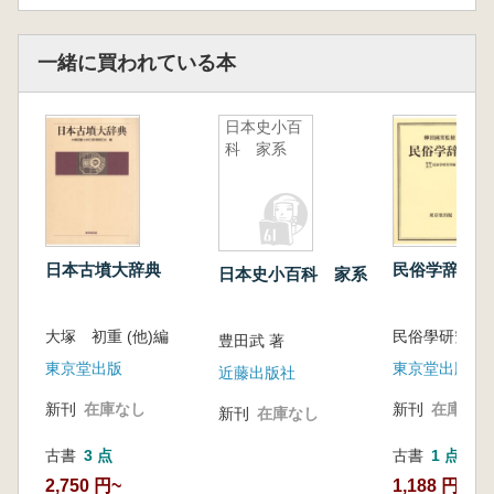
一緒に買われている本
日本史小百
科 家系
日本古墳大辞典
民俗学辞典
日本史小百科 家系
大塚 初重 (他)編
民俗學研究所
豊田武 著
東京堂出版
東京堂出版
近藤出版社
新刊
在庫なし
新刊
在庫なし
新刊
在庫なし
古書
3 点
古書
1 点
2,750 円~
1,188 円