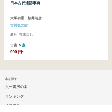
日本古代遺跡事典
大塚初重 桜井清彦 鈴木公雄
吉川弘文館
新刊
在庫なし
古書
5 点
990 円~
本を探す
六一書房の本
ランキング
特価図書