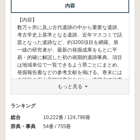
内容
【内容】
数万ヶ所に及ぶ古代遺跡の中から重要な遺跡、
考古学史上基準となる遺跡、近年マスコミで話
題となった遺跡など、約3200項目を網羅。第
一線の研究者が、最新の発掘成果をもとに平
易・的確に解説した初の画期的遺跡事典。項目
は地域単位で一覧できるよう県ごとにまとめ、
発掘報告書などの参考文献を掲げる。巻末には
全項目の五十音順総索引を付し、遺跡名で検索
もっと見る
できるよう便を図った。
ランキング
総合
10,222番 / 124,796冊
辞典・事典
54番 / 755冊