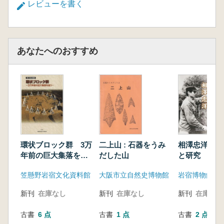
レビューを書く
あなたへのおすすめ
環状ブロック群 3万
二上山 : 石器をうみ
相澤忠洋 そ
年前の巨大集落を追
だした山
と研究 展示
う
笠懸野岩宿文化資料館
大阪市立自然史博物館
新刊
在庫なし
新刊
在庫なし
新刊
在庫なし
古書
6 点
古書
1 点
古書
2 点