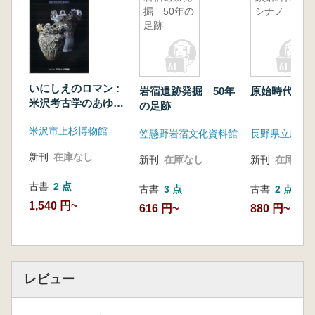
掘 50年の
シナノ
足跡
いにしえのロマン :
岩宿遺跡発掘 50年
原始時代のシ
米沢考古学のあゆみ
の足跡
: 特別展
米沢市上杉博物館
笠懸野岩宿文化資料館
長野県立歴史
新刊
在庫なし
新刊
在庫なし
新刊
在庫なし
古書
2 点
古書
3 点
古書
2 点
1,540 円~
616 円~
880 円~
レビュー