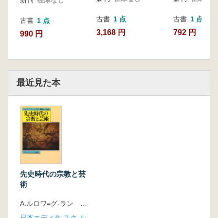
古書
1 点
古書
1 点
古書
1 点
3,168 円
792 円
990 円
最近見た本
先史時代の宗教と芸
術
A.ルロワ=グ-ラン 著 蔵持不三也 訳
日本エディタ-スク-ル