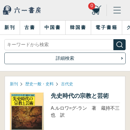
0
新刊
古書
中国書
韓国書
電子書籍
詳細検索
新刊
歴史一般・史料
古代史
先史時代の宗教と芸術
A.ルロワ=グ-ラン 著 蔵持不三
也 訳