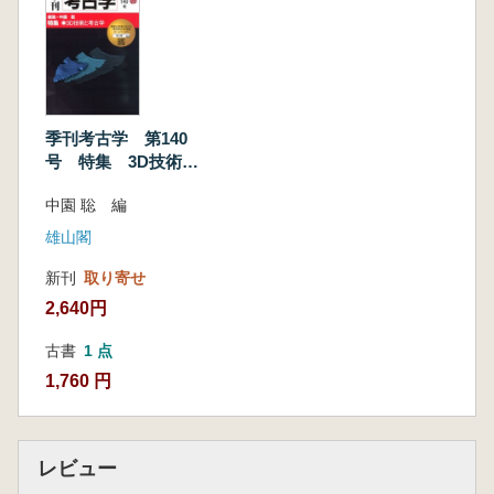
季刊考古学 第140
号 特集 3D技術と
考古学
中園 聡 編
雄山閣
新刊
取り寄せ
2,640円
古書
1 点
1,760 円
レビュー