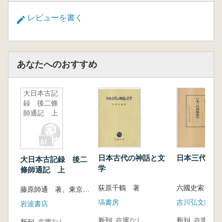
レビューを書く
あなたへのおすすめ
大日本古記
録 後二條
師通記 上
日本古代の神話と文
日本三代實録
大日本古記録 後二
学
條師通記 上
荻原千鶴 著
六國史索引編
藤原師通 著、東京大学史料編纂所 編
塙書房
吉川弘文館
岩波書店
新刊
在庫なし
新刊
在庫なし
新刊
在庫なし