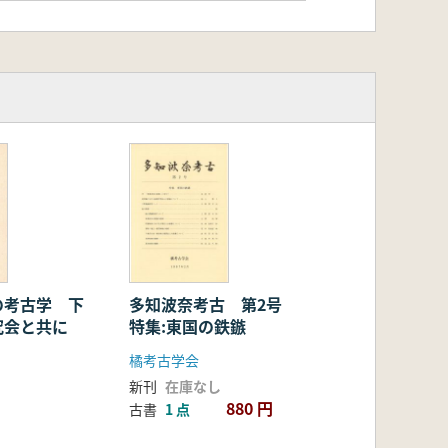
の考古学 下
多知波奈考古 第2号
究会と共に
特集:東国の鉄鏃
橘考古学会
新刊
在庫なし
880 円
古書
1 点