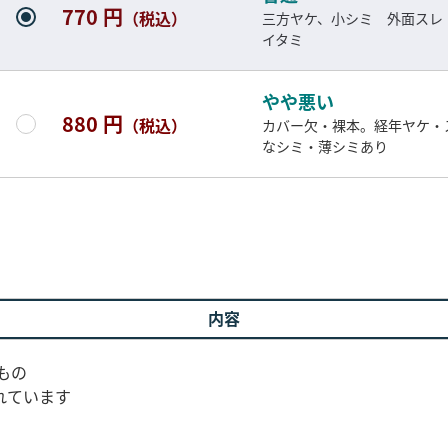
770 円
（税込）
三方ヤケ、小シミ 外面スレ
イタミ
やや悪い
880 円
（税込）
カバー欠・裸本。経年ヤケ・
なシミ・薄シミあり
内容
もの
れています