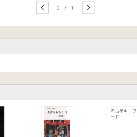
1
/
7
考古学キーワ
ード