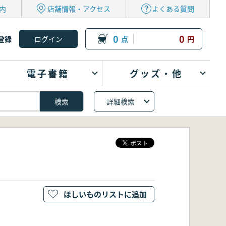
内
店舗情報・アクセス
よくある質問
0
0
登録
点
円
電子書籍
グッズ・他
詳細検索
ほしいものリストに追加