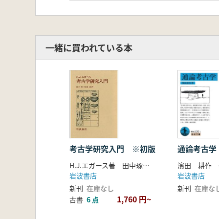
一緒に買われている本
通論考古
考古学研究入門 ※初版
濱田 耕作 
H.J.エガース著 田中琢 佐原真 訳
岩波書店
岩波書店
新刊
在庫な
新刊
在庫なし
1,760 円~
古書
6 点