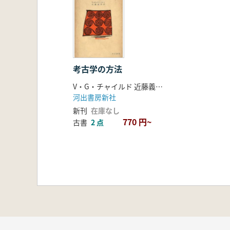
考古学の方法
V・G・チャイルド 近藤義郎 訳
河出書房新社
新刊
在庫なし
770 円~
古書
2 点