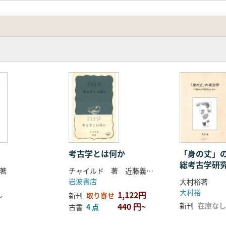
学
考古学とは何か
「身の丈」
総考古学研
著
チャイルド 著 近藤義郎 ほか 訳
岩波書店
大村裕著
大村裕
1,122円
し
新刊
取り寄せ
440 円~
新刊
在庫なし
古書
4 点