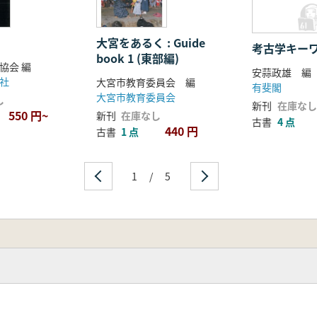
大宮をあるく : Guide
考古学キー
book 1 (東部編)
協会 編
安蒜政雄 
社
大宮市教育委員会 編
有斐閣
大宮市教育委員会
し
新刊
在庫なし
550 円~
新刊
在庫なし
古書
4 点
440 円
古書
1 点
1
/
5