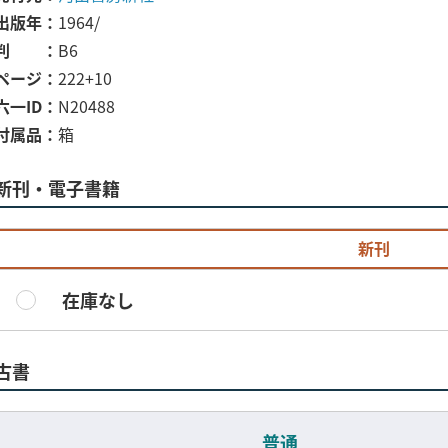
出版年
1964/
判
B6
ページ
222+10
六一ID
N20488
付属品
箱
新刊・電子書籍
新刊
在庫なし
古書
普通