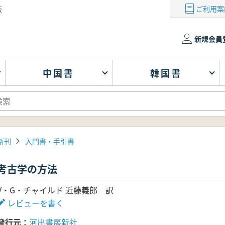
ご利用案
版
新規会員
中国書
韓国書
新刊
入門書・手引書
考古学の方法
V・G・チャイルド 近藤義郎 訳
レビューを書く
発行元
河出書房新社