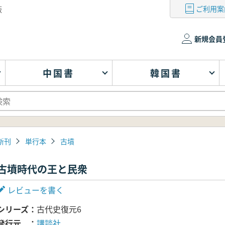
ご利用案
版
新規会員
中国書
韓国書
新刊
単行本
古墳
古墳時代の王と民衆
レビューを書く
シリーズ
古代史復元6
発行元
講談社