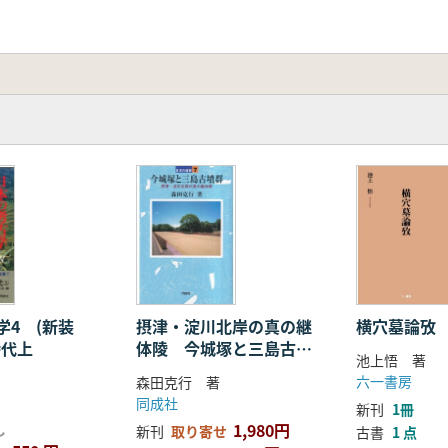
学4 (新装
摂津・淀川北岸の真の継
横穴墓論攷
時代上
体陵 今城塚と三島古墳
池上悟 著
群
六一書房
森田克行 著
同成社
新刊
1冊
1,980円
し
新刊
取り寄せ
古書
1 点