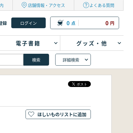
内
店舗情報・アクセス
よくある質問
0
0
登録
点
円
電子書籍
グッズ・他
詳細検索
ほしいものリストに追加