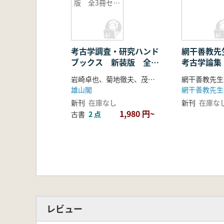
版 全3冊セッ
ト
考古学調査・研究ハンド
網干善教
ブックス 新装版 全3
考古学論集
冊セット
岩崎卓也、菊地徹夫、茂木正博 編
雄山閣
網干善教先生
新刊
在庫なし
新刊
在庫な
1,980 円~
古書
2 点
レビュー