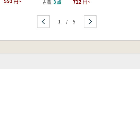
550 円~
712 円~
古書
3 点
1
/
5