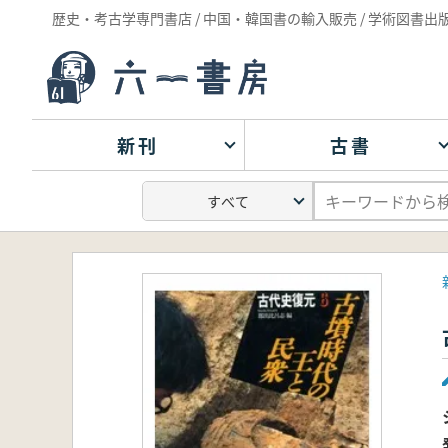
歴史・考古学専門書店 / 中国・韓国書の輸入販売 / 学術図書出
新刊
古書