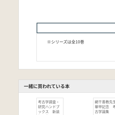
※シリーズは全10巻
一緒に買われている本
考古学調査・
網干善教先
研究ハンドブ
華甲記念 
ックス 新装
古学論集