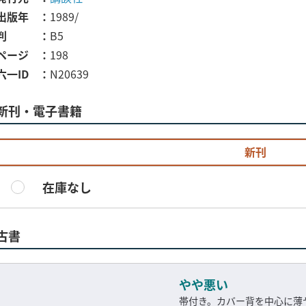
出版年
1989/
判
B5
ページ
198
六一ID
N20639
新刊・電子書籍
新刊
在庫なし
古書
やや悪い
帯付き。カバー背を中心に薄