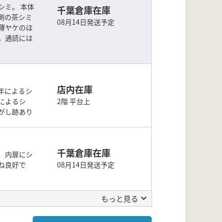
シミ。 本体
千葉倉庫在庫
側の茶シミ
08月14日発送予定
薄ヤケのほ
。通読には
店内在庫
年によるシ
によるシ
2階 平台上
がし跡あり
千葉倉庫在庫
、内扉にシ
ね良好で
08月14日発送予定
もっと見る