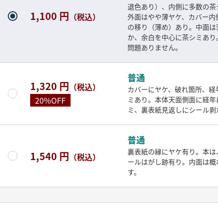
退色あり）、内側に多数の茶
1,100 円
（税込）
外面はやや薄ヤケ、カバー内
の移り（薄め）あり。中面は
か、余白を中心に茶シミあり
問題ありません。
普通
1,320 円
（税込）
カバーにヤケ、破れ箇所、経
ミあり。本体天面側面に経年
20%OFF
ミ、裏表紙見返しにシール剥
普通
裏表紙の縁にヤケ有り。本は
1,540 円
（税込）
ールはがし跡有り。内面は概
す。