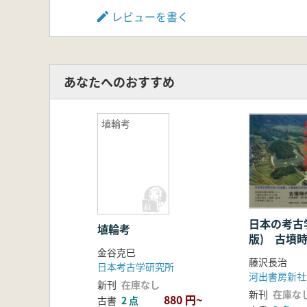
レビューを書く
あなたへのおすすめ
埴輪考
日本の考古
埴輪考
版) 古墳
金谷克巳
藤沢長治
日本考古学研究所
河出書房新社
新刊
在庫なし
新刊
在庫な
880 円~
古書
2 点