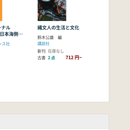
ーナル
縄文人の生活と文化
 日本海側の
鈴木公雄 編
講談社
ンス社
新刊
在庫なし
712 円~
古書
2 点