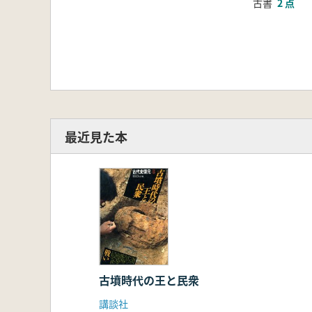
古書
2 点
最近見た本
古墳時代の王と民衆
講談社