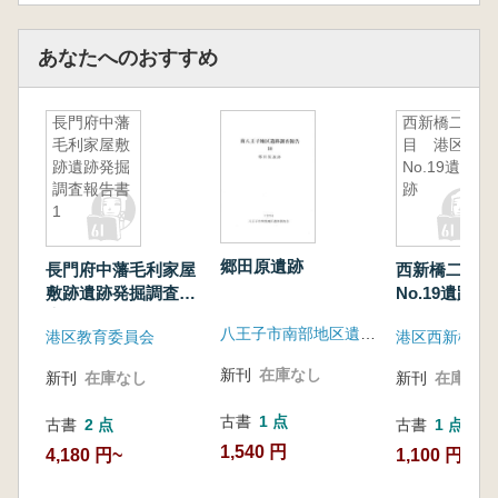
あなたへのおすすめ
長門府中藩
西新橋二丁
毛利家屋敷
目 港区
跡遺跡発掘
No.19遺
調査報告書
跡
1
郷田原遺跡
長門府中藩毛利家屋
西新橋二丁目
敷跡遺跡発掘調査報
No.19遺跡
告書1
八王子市南部地区遺跡調査会
港区教育委員会
新刊
在庫なし
新刊
在庫なし
新刊
在庫なし
古書
1 点
古書
2 点
古書
1 点
1,540 円
4,180 円~
1,100 円