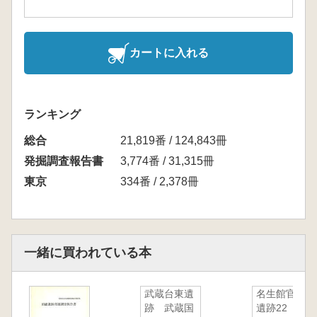
カートに入れる
ランキング
総合
21,819番 / 124,843冊
発掘調査報告書
3,774番 / 31,315冊
東京
334番 / 2,378冊
一緒に買われている本
武蔵台東遺
名生館官衙
跡 武蔵国
遺跡22 灰