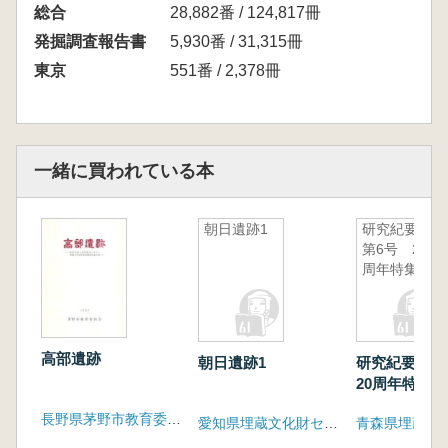
総合
28,882番 / 124,817冊
発掘調査報告書
5,930番 / 31,315冊
東京
551番 / 2,378冊
一緒に買われている本
朝日遺跡1
研究紀要
第6号 20
周年特集号
高部遺跡
朝日遺跡1
研究紀要 
20周年特集号
長野県茅野市教育委員会
愛知県埋蔵文化財センター