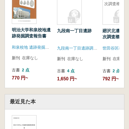
次調査概報
明治大学和泉校地遺
九段南一丁目遺跡
廻沢北遺跡 
跡発掘調査報告書
次調査概報
和泉校地 遺跡発掘調査団
九段南一丁目遺跡調査会
新刊
在庫なし
新刊
在庫なし
新刊
在庫なし
古書
2 点
古書
4 点
古書
2 点
770 円~
1,650 円~
792 円~
最近見た本