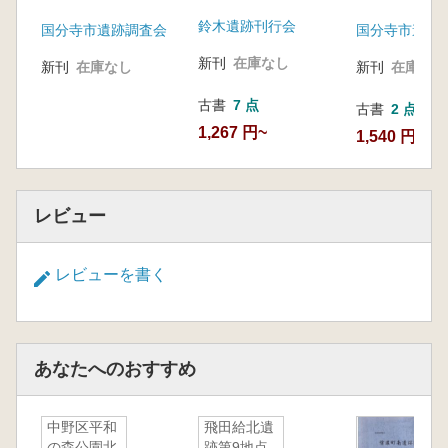
鈴木遺跡刊行会
国分寺市遺跡調査会
国分寺市遺跡
新刊
在庫なし
新刊
在庫なし
新刊
在庫なし
古書
7 点
古書
2 点
1,267 円~
1,540 円~
レビュー
レビューを書く
あなたへのおすすめ
中野区平和
飛田給北遺
の森公園北
跡第9地点