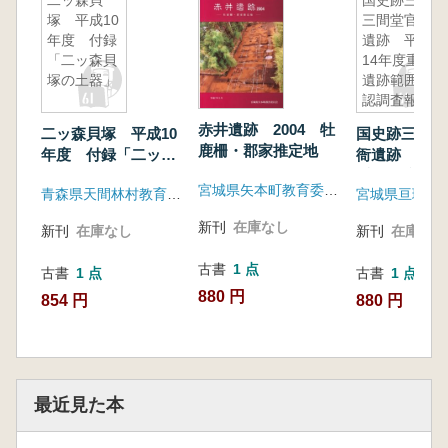
二ッ森貝
国史跡三十
塚 平成10
三間堂官衙
年度 付録
遺跡 平成
「二ッ森貝
14年度重要
塚の土器」
遺跡範囲確
認調査報告
書
赤井遺跡 2004 牡
二ッ森貝塚 平成10
国史跡三十三
鹿柵・郡家推定地
年度 付録「二ッ森
衙遺跡 平成
貝塚の土器」
重要遺跡範囲
宮城県矢本町教育委員会
青森県天間林村教育委員会
査報告書
新刊
在庫なし
新刊
在庫なし
新刊
在庫なし
古書
1 点
古書
1 点
古書
1 点
880 円
854 円
880 円
最近見た本