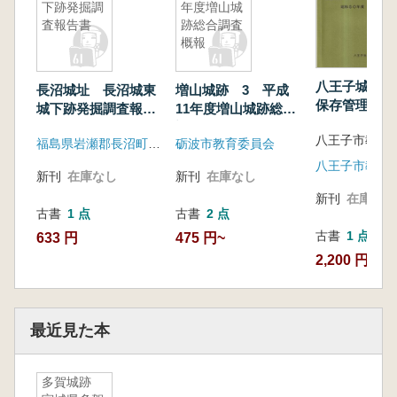
下跡発掘調
年度増山城
査報告書
跡総合調査
概報
八王子城跡小
長沼城址 長沼城東
増山城跡 3 平成
保存管理計画
城下跡発掘調査報告
11年度増山城跡総合
書
調査概報
福島県岩瀬郡長沼町教育委員会
砺波市教育委員会
八王子市教育
新刊
在庫なし
新刊
在庫なし
新刊
在庫なし
古書
1 点
古書
2 点
古書
1 点
633 円
475 円~
2,200 円
最近見た本
多賀城跡