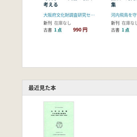
考える
集
大阪府文化財調査研究センター
河内飛鳥を守
新刊
在庫なし
新刊
在庫な
990 円
古書
1 点
古書
1 点
最近見た本