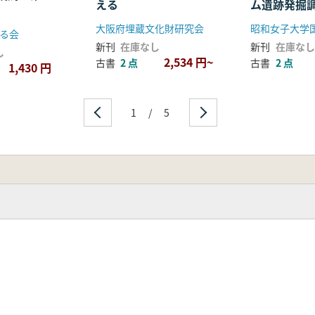
える
ム遺跡発掘
大阪府埋蔵文化財研究会
る会
新刊
在庫なし
新刊
在庫なし
し
2,534 円~
古書
2 点
古書
2 点
1,430 円
1
/
5