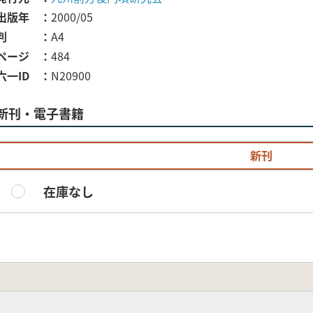
出版年
2000/05
判
A4
ページ
484
六一ID
N20900
新刊・電子書籍
新刊
在庫なし