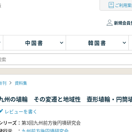
ご利用案
版
新規会員
中国書
韓国書
新刊
資料集
九州の埴輪 その変遷と地域性 壺形埴輪・円筒
レビューを書く
シリーズ
第3回九州前方後円墳研究会
発行元
九州前方後円墳研究会