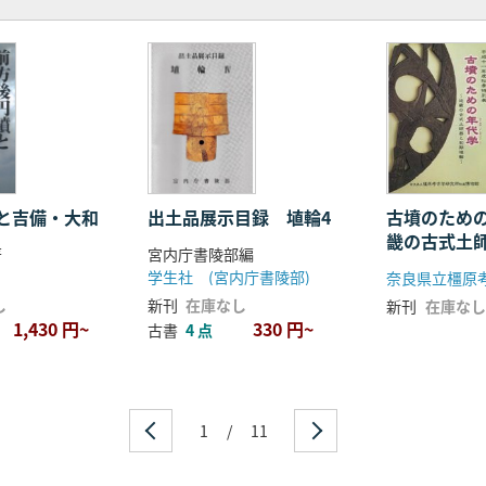
と吉備・大和
出土品展示目録 埴輪4
古墳のため
畿の古式土
著
宮内庁書陵部編
輪
学生社 (宮内庁書陵部)
し
新刊
在庫なし
新刊
在庫なし
1,430 円~
330 円~
古書
4 点
1
/
11