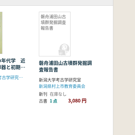
磐舟浦田山古
墳群発掘調査
報告書
の年代学 近
磐舟浦田山古墳群発掘調
師器と初期埴
査報告書
奈良県立橿原考古学研究所附属博物館
新潟大学考古学研究室
新潟県村上市教育委員会
新刊
在庫なし
3,080 円
古書
1 点