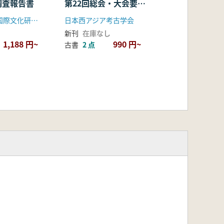
調査報告書
第22回総会・大会要旨
集
昭和女子大学国際文化研究所
日本西アジア考古学会
新刊
在庫なし
1,188 円~
990 円~
古書
2 点