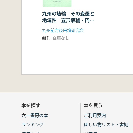
九州の埴輪 その変遷と
地域性 壺形埴輪・円筒
埴輪・形象埴輪・石製埴
九州前方後円墳研究会
輪
新刊
在庫なし
本を探す
本を買う
六一書房の本
ご利用案内
ランキング
ほしい物リスト・書棚