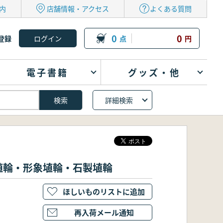
内
店舗情報・アクセス
よくある質問
0
0
登録
点
円
電子書籍
グッズ・他
詳細検索
埴輪・形象埴輪・石製埴輪
ほしいものリストに追加
再入荷メール通知