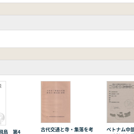
飛
古代交通と寺・集落を考
ベトナム中
飛鳥 第4