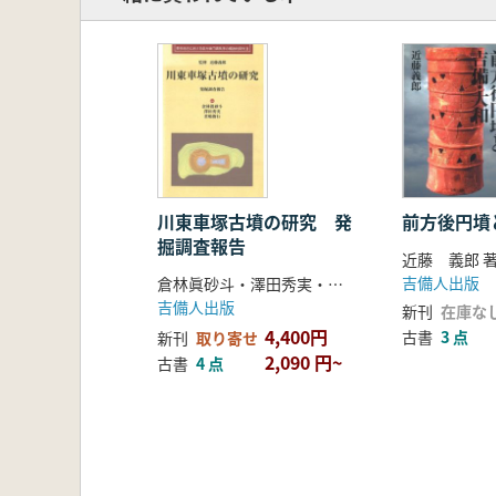
川東車塚古墳の研究 発
前方後円墳
掘調査報告
近藤 義郎 
吉備人出版
倉林眞砂斗・澤田秀実・君嶋俊行編
吉備人出版
新刊
在庫な
4,400円
古書
3 点
新刊
取り寄せ
2,090 円~
古書
4 点