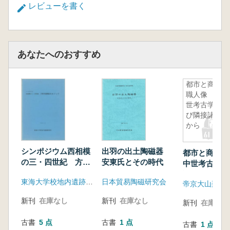
レビューを書く
あなたへのおすすめ
都市と商人
職人像 中
世考古学及
び隣接諸学
から
シンポジウム西相模
出羽の出土陶磁器
都市と商人
の三・四世紀 方形
安東氏とその時代
中世考古学及
周溝墓をめぐって
諸学から
東海大学校地内遺跡調査団
日本貿易陶磁研究会
新刊
在庫なし
新刊
在庫なし
新刊
在庫なし
古書
5 点
古書
1 点
古書
1 点