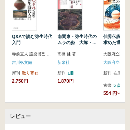
仙界伝説 卑
Q&Aで読む弥生時代
南関東・弥生時代の
求めた世界
入門
ムラの姿 大塚・歳
勝土遺跡
寺前直人 設楽博己 編
高橋 健 著
吉川弘文館
新泉社
新刊
在庫なし
新刊
取り寄せ
新刊
1冊
2,750円
1,870円
古書
5 点
554 円~
レビュー