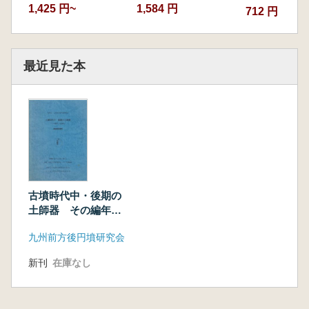
1,425 円~
1,584 円
712 円
最近見た本
古墳時代中・後期の
土師器 その編年と
地域性 発表要旨資
九州前方後円墳研究会
料
新刊
在庫なし