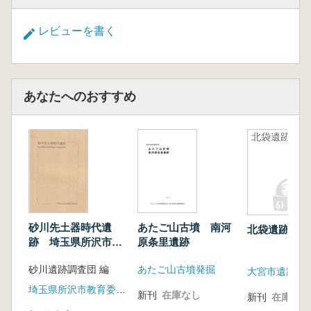
レビューを書く
あなたへのおすすめ
北袋遺跡
砂川先土器時代遺
あたご山古墳 南河
北袋遺跡
跡 埼玉県所沢市砂
原条里遺跡
川遺跡の第2次調査
砂川遺跡調査団 編
あたご山古墳発掘
大宮市遺跡調
埼玉県所沢市教育委員会
新刊
在庫なし
新刊
在庫なし