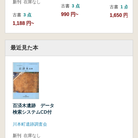
新刊
在庫なし
古書
3 点
古書
1 点
990 円~
古書
3 点
1,650 円
1,188 円~
最近見た本
百済木遺跡 データ
検索システムCD付
川本町遺跡調査会
新刊
在庫なし