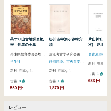
茶すり山古墳調査概
掛川市宇洞ヶ谷横穴
片山神社遺跡(
報 但馬の王墓
墳
次) 尾張藩
跡(第2次) 
兵庫県教育委員会埋蔵文化財調査事務所 編
遠江考古学研究会編
名古屋市教育
遺跡(第4次)
跡(第6・7次)
学生社
静岡県掛川市教育委員会
新刊
在庫なし
新刊
在庫なし
新刊
在庫なし
古書
1 点
633 円
古書
3 点
古書
1 点
550 円~
1,870 円
レビュー