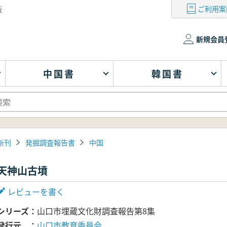
ご利用案
版
新規会員
中国書
韓国書
新刊
発掘調査報告書
中国
天神山古墳
レビューを書く
シリーズ
山口市埋蔵文化財調査報告第8集
発行元
山口市教育委員会