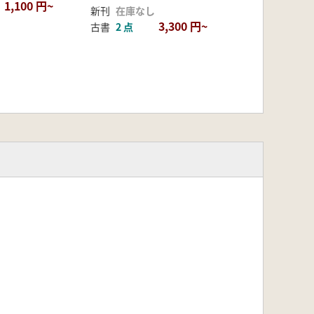
1,100 円~
新刊
在庫なし
3,300 円~
古書
2 点