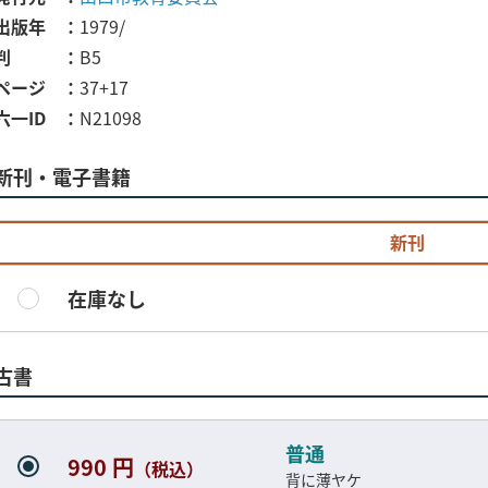
出版年
1979/
判
B5
ページ
37+17
六一ID
N21098
新刊・電子書籍
新刊
在庫なし
古書
普通
990 円
（税込）
背に薄ヤケ