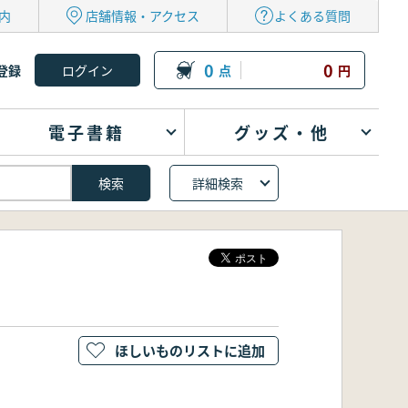
内
店舗情報・アクセス
よくある質問
0
0
登録
点
円
電子書籍
グッズ・他
詳細検索
ほしいものリストに追加