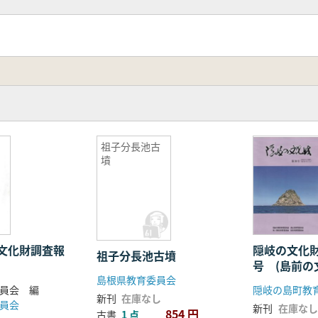
祖子分長池古
墳
文化財調査報
隠岐の文化財
祖子分長池古墳
号 (島前の
島根県教育委員会
第51号)
員会 編
新刊
在庫なし
員会
新刊
在庫なし
854 円
古書
1 点