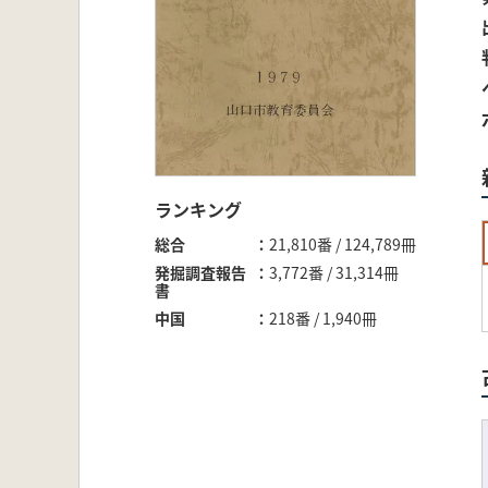
ランキング
総合
21,810番 / 124,789冊
発掘調査報告
3,772番 / 31,314冊
書
中国
218番 / 1,940冊