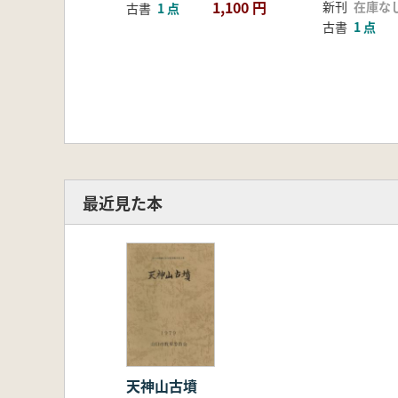
1,100 円
新刊
在庫な
古書
1 点
古書
1 点
最近見た本
天神山古墳