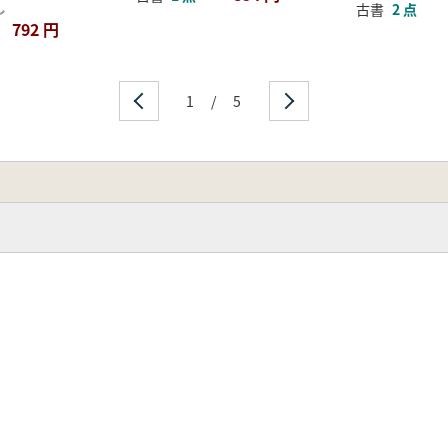
し
古書
2 点
792 円
1
/
5