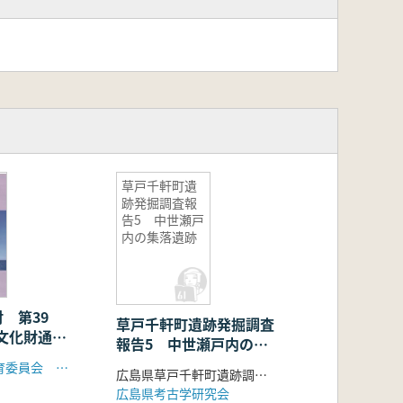
草戸千軒町遺
跡発掘調査報
告5 中世瀬戸
内の集落遺跡
 第39
草戸千軒町遺跡発掘調査
文化財通巻
報告5 中世瀬戸内の集
落遺跡
隠岐の島町教育委員会 ほか
広島県草戸千軒町遺跡調査研究所
広島県考古学研究会