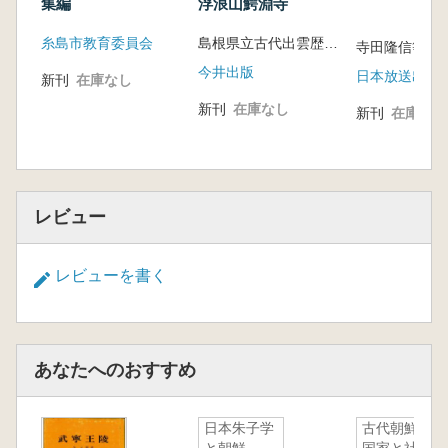
集編
浮浪山鰐淵寺
糸島市教育委員会
島根県立古代出雲歴史博物館 編
寺田隆信等 
今井出版
日本放送出版
新刊
在庫なし
新刊
在庫なし
新刊
在庫なし
レビュー
レビューを書く
あなたへのおすすめ
日本朱子学
古代朝鮮の
と朝鮮
国家と社会