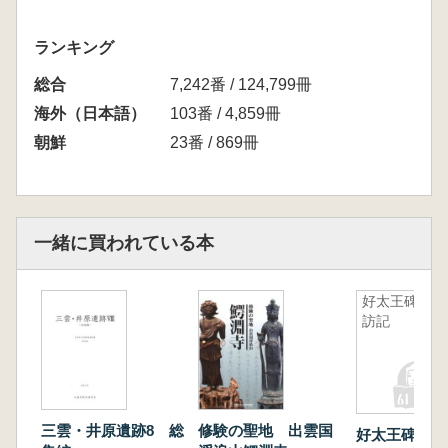
ランキング
総合
7,242番 / 124,799冊
海外（日本語）
103番 / 4,859冊
朝鮮
23番 / 869冊
一緒に買われている本
好太王碑探
訪記
三雲・井原遺跡8 総
修験の聖地 出雲国
好太王碑探訪