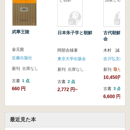
武寧王陵
日本朱子学と朝鮮
古代朝鮮の国
会
金元龍
阿部吉雄著
木村 誠 著
近藤出版社
東京大学出版会
吉川弘文館
新刊
在庫なし
新刊
在庫なし
新刊
取り寄せ
10,450円
古書
1 点
古書
2 点
660 円
古書
3 点
2,772 円~
6,600 円~
最近見た本