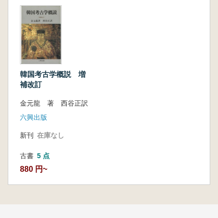
韓国考古学概説 増
補改訂
金元龍 著 西谷正訳
六興出版
新刊
在庫なし
古書
5 点
880 円~