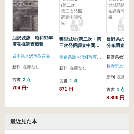
(第二次・
世城館跡:分
第三次発掘
布調査報告
調査中間報
書
告)
胆沢城跡 昭和53年
種里城址(第二次・第
長野県の中世
度発掘調査概報
三次発掘調査中間報
分布調査報告
告)
岩手県水沢市教育委員会
青森県鯵ヶ沢町教育委員会
長野県教育委
長野県文化財
新刊
在庫なし
新刊
在庫なし
新刊
在庫なし
古書
2 点
古書
1 点
704 円~
871 円
古書
1 点
8,800 円
最近見た本