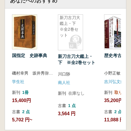
あなたへのおすすめ
新刀古刀大
鑑上・下
※全2巻セ
ット
国指定 史跡事典
歴史考古学大
新刀古刀大鑑上・
下 ※全2巻セット
磯村幸男 坂井秀弥 監修
川口陟
学生社
吉川弘文館
南人社
新刊
1冊
新刊
取り寄せ
新刊
在庫なし
15,400円
35,200円
古書
1 点
古書
2 点
古書
2 点
3,564 円
5,702 円~
11,088 円~