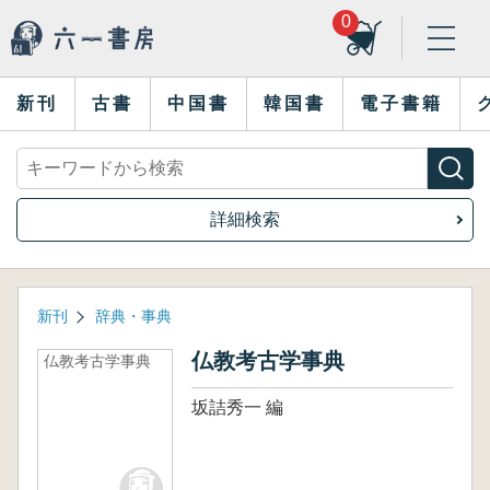
0
新刊
古書
中国書
韓国書
電子書籍
詳細検索
新刊
辞典・事典
仏教考古学事典
仏教考古学事典
坂詰秀一 編