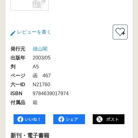
レビューを書く
＋
発行元
雄山閣
出版年
2003/05
判
A5
ページ
函 467
六一ID
N21760
ISBN
9784639017974
付属品
箱
新刊・電子書籍