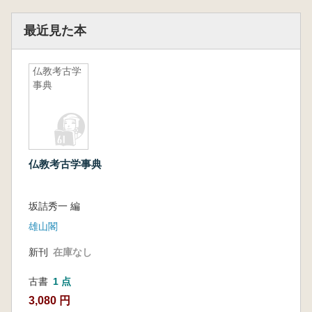
最近見た本
仏教考古学
事典
仏教考古学事典
坂詰秀一 編
雄山閣
新刊
在庫なし
古書
1 点
3,080 円