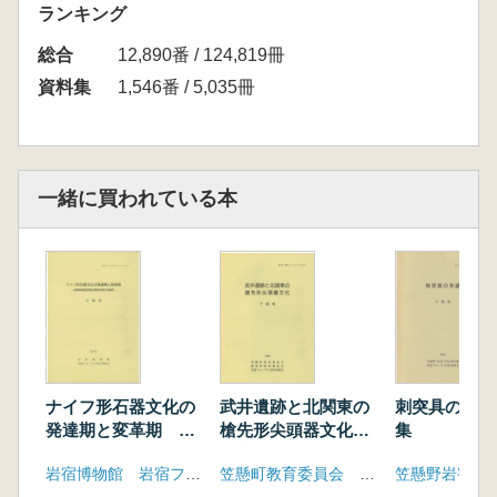
ランキング
総合
12,890番 / 124,819冊
資料集
1,546番 / 5,035冊
一緒に買われている本
ナイフ形石器文化の
武井遺跡と北関東の
刺突具の系譜
発達期と変革期 浅
槍先形尖頭器文化
集
間板鼻褐色軽石群降
予稿集
岩宿博物館 岩宿フォーラム実行委員会
笠懸町教育委員会 岩宿フォーラム実行委員会
灰期の石器群