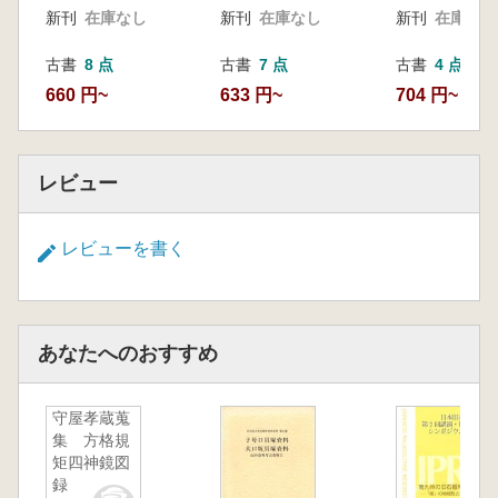
新刊
在庫なし
新刊
在庫なし
新刊
在庫なし
古書
8 点
古書
7 点
古書
4 点
660 円~
633 円~
704 円~
レビュー
レビューを書く
あなたへのおすすめ
守屋孝蔵蒐
集 方格規
矩四神鏡図
録