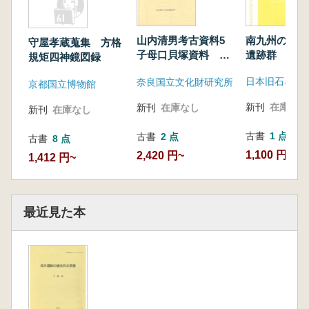
南九州の旧石
山内清男考古資料5
守屋孝蔵蒐集 方格
遺跡群 「南
子母口貝塚資料 大
規矩四神鏡図録
域性と文化の
口坂貝塚資料
日本旧石器学
奈良国立文化財研究所
京都国立博物館
新刊
在庫なし
新刊
在庫なし
新刊
在庫なし
古書
1 点
古書
2 点
古書
8 点
1,100 円
2,420 円~
1,412 円~
最近見た本