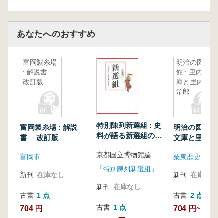
あなたへのおすすめ
富岡製糸場
明治の図書
: 解説書
館 : 里内文
改訂版
庫と里内勝
治郎
特別陳列新選組 : 史
富岡製糸場 : 解説
明治の図書館 
料が語る新選組の実
書 改訂版
文庫と里内勝
像
京都国立博物館編
富岡市
栗東歴史民俗博
「特別陳列新選組」図録製作委員会
新刊
在庫なし
新刊
在庫なし
新刊
在庫なし
古書
1 点
古書
2 点
古書
1 点
704 円
704 円~