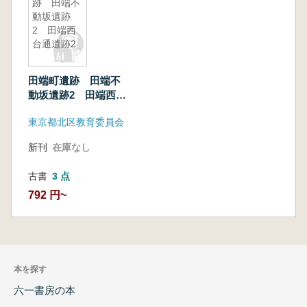
跡 田端不
動坂遺跡
2 田端西
台通遺跡2
田端町遺跡 田端不
動坂遺跡2 田端西台
通遺跡2
東京都北区教育委員会
新刊
在庫なし
古書
3 点
792 円~
本を探す
六一書房の本