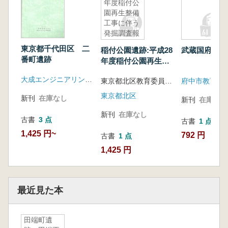
年度稲付公
園再生整備
工事に伴う
発掘調査報
告
東京都千代田区 二
稲付公園遺跡:平成28
武蔵国府の調
番町遺跡
年度稲付公園再生整
備工事に伴う発掘調
大成エンジニアリング 三葉興業
東京都北区教育委員会編
査報告
東京都北区
新刊
在庫なし
新刊
在庫なし
新刊
在庫なし
古書
3 点
古書
1 点
1,425 円~
792 円
古書
1 点
1,425 円
最近見た本
田端町遺