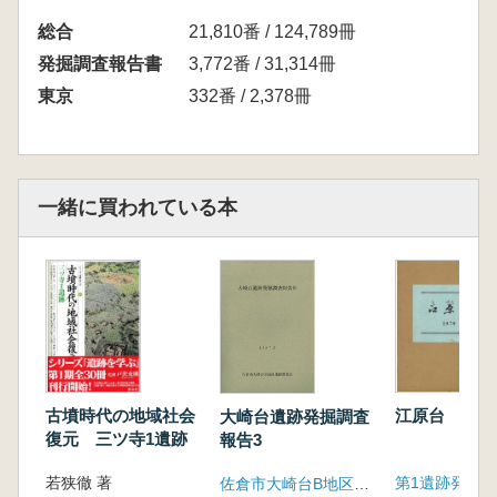
総合
21,810番 / 124,789冊
発掘調査報告書
3,772番 / 31,314冊
東京
332番 / 2,378冊
一緒に買われている本
古墳時代の地域社会
江原台
大崎台遺跡発掘調査
復元 三ツ寺1遺跡
報告3
若狭徹 著
第1遺跡発掘
佐倉市大崎台B地区遺跡調査会