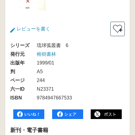
レビューを書く
＋
シリーズ
琉球弧叢書 6
発行元
榕樹書林
出版年
1999/01
判
A5
ページ
244
六一ID
N23371
ISBN
9784947667533
新刊・電子書籍