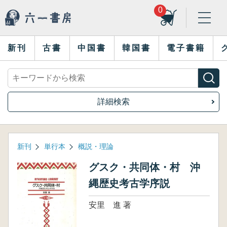
0
新刊
古書
中国書
韓国書
電子書籍
詳細検索
新刊
単行本
概説・理論
グスク・共同体・村 沖
縄歴史考古学序説
安里 進 著