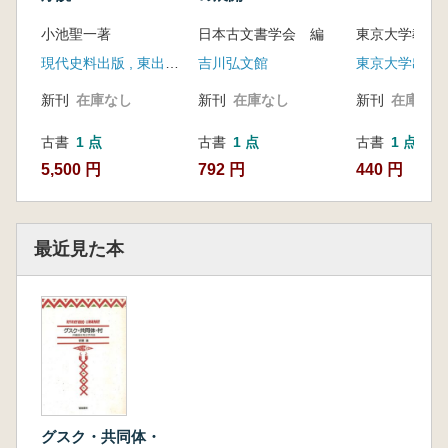
小池聖一著
日本古文書学会 編
現代史料出版 , 東出版 (発売)
吉川弘文館
東京大学出版
新刊
在庫なし
新刊
在庫なし
新刊
在庫なし
古書
1 点
古書
1 点
古書
1 点
5,500 円
792 円
440 円
最近見た本
グスク・共同体・