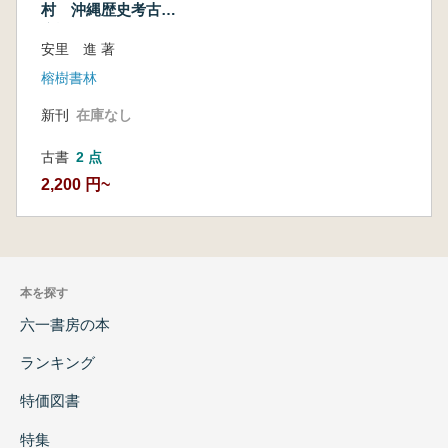
村 沖縄歴史考古学
序説
安里 進 著
榕樹書林
新刊
在庫なし
古書
2 点
2,200 円~
本を探す
六一書房の本
ランキング
特価図書
特集