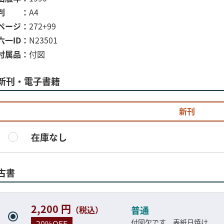
判
A4
ページ
272+99
六一ID
N23501
付属品
付図
新刊・電子書籍
新刊
在庫なし
古書
2,200 円
（税込）
普通
付図欠です 表紙日焼け
20%OFF