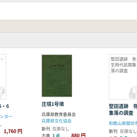
・
堅田遺跡 弥
生時代前期集
落の調査
庄境1号墳
5・6
堅田遺跡 
集落の調査
兵庫県教育委員会
ンター
兵庫県文化協会
し
新刊
在庫なし
1,760 円
新刊
在庫なし
880 円
古書
1 点