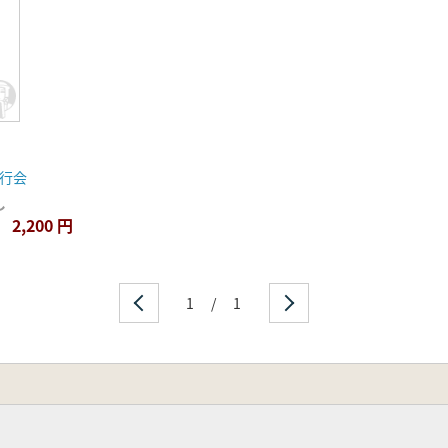
行会
し
2,200 円
1
/
1