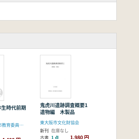
鬼虎川遺跡調査概要1
弥生時代前期
遺物編 木製品
東大阪市文化財協会
和歌山県御坊市教育委員会 御坊市文化財調査会
新刊
在庫なし
1,980 円
古書
1 点