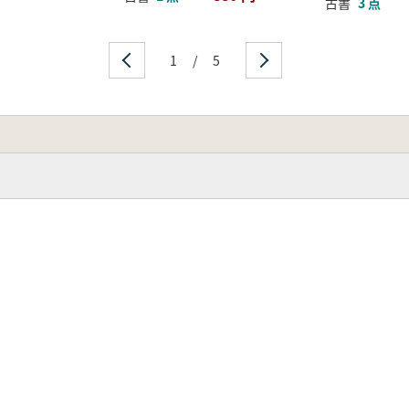
古書
3 点
1
/
5