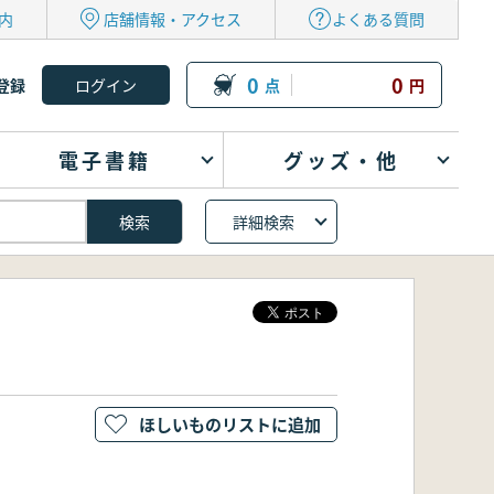
内
店舗情報・アクセス
よくある質問
0
0
登録
点
円
電子書籍
グッズ・他
詳細検索
ほしいものリストに追加