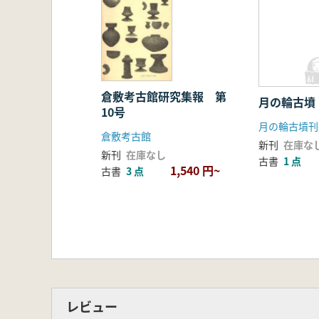
倉敷考古館研究集報 第
月の輪古墳
10号
月の輪古墳刊
倉敷考古館
新刊
在庫な
新刊
在庫なし
古書
1 点
1,540 円~
古書
3 点
レビュー