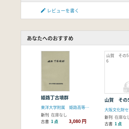
レビューを書く
あなたへのおすすめ
山賀 その5
6
姫路丁古墳群
山賀 その
東洋大学附属 姫路高等学校考古学教室
大阪文化財セ
新刊
在庫なし
新刊
在庫な
3,080 円
古書
1 点
古書
1 点