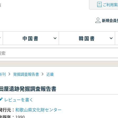
ご利用案
版
新規会員
中国書
韓国書
新刊
発掘調査報告書
近畿
田屋遺跡発掘調査報告書
レビューを書く
発行元
和歌山県文化財センター
出版年
1990