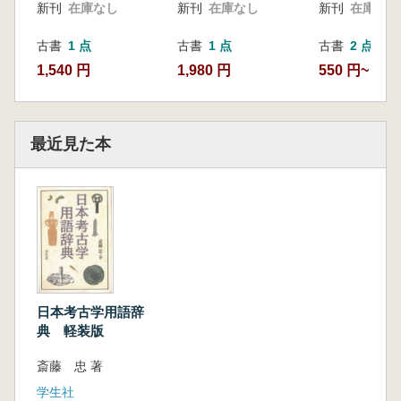
新刊
在庫なし
新刊
在庫なし
新刊
在庫なし
古書
1 点
古書
1 点
古書
2 点
1,540 円
1,980 円
550 円~
最近見た本
日本考古学用語辞
典 軽装版
斎藤 忠 著
学生社