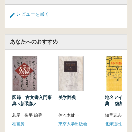
レビューを書く
あなたへのおすすめ
図録 古文書入門事
美学辞典
地名アイヌ語
典 <新装版>
典 復刻版
若尾 俊平 編著
佐々木健一
知里真志保著
柏書房
東京大学出版会