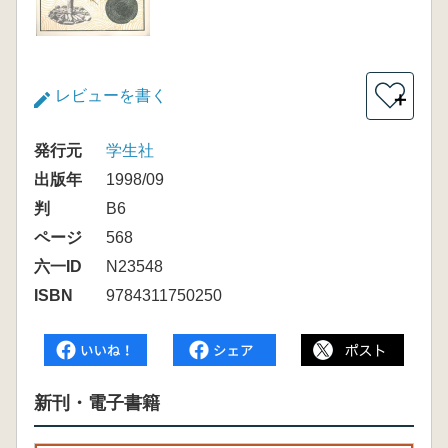
レビューを書く
＋
発行元
学生社
出版年
1998/09
判
B6
ページ
568
六一ID
N23548
ISBN
9784311750250
新刊・電子書籍