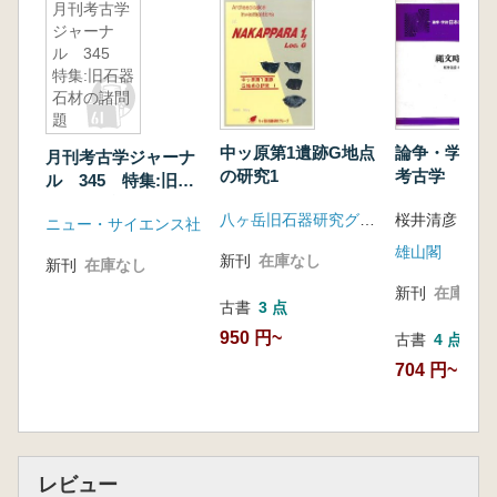
月刊考古学
ジャーナ
ル 345
特集:旧石器
石材の諸問
題
中ッ原第1遺跡G地点
論争・学説 
月刊考古学ジャーナ
の研究1
考古学 第3
ル 345 特集:旧石
時代2
器石材の諸問題
八ヶ岳旧石器研究グループ
ニュー・サイエンス社
雄山閣
新刊
在庫なし
新刊
在庫なし
新刊
在庫なし
古書
3 点
950 円~
古書
4 点
704 円~
レビュー