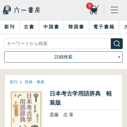
0
新刊
古書
中国書
韓国書
電子書籍
詳細検索
新刊
辞典・事典
日本考古学用語辞典 軽
装版
斎藤 忠 著