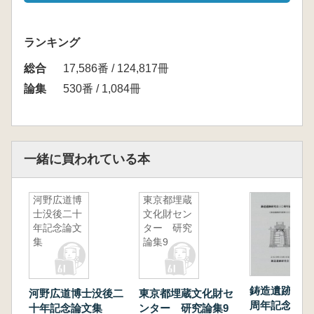
ランキング
総合
17,586番 / 124,817冊
論集
530番 / 1,084冊
一緒に買われている本
河野広道博
東京都埋蔵
士没後二十
文化財セン
年記念論文
ター 研究
集
論集9
鋳造遺跡研究
河野広道博士没後二
東京都埋蔵文化財セ
周年記念論集
十年記念論文集
ンター 研究論集9