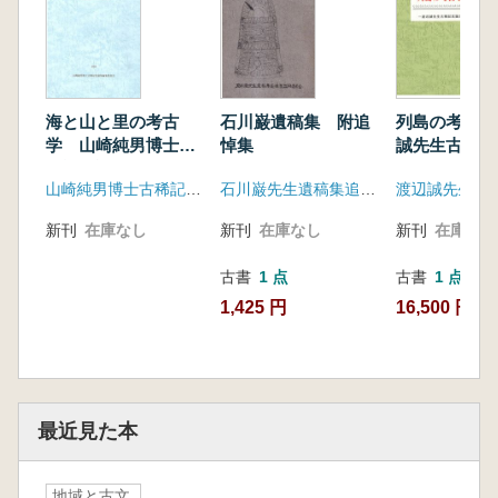
海と山と里の考古
石川巌遺稿集 附追
列島の考古学
学 山崎純男博士古
悼集
誠先生古稀記
稀記念論集
集
山崎純男博士古稀記念論集編集委員会
石川巌先生遺稿集追悼集出版委員会
新刊
在庫なし
新刊
在庫なし
新刊
在庫なし
古書
1 点
古書
1 点
1,425 円
16,500 円
最近見た本
地域と古文