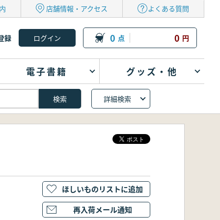
内
店舗情報・アクセス
よくある質問
0
0
登録
点
円
電子書籍
グッズ・他
詳細検索
ほしいものリストに追加
再入荷メール通知