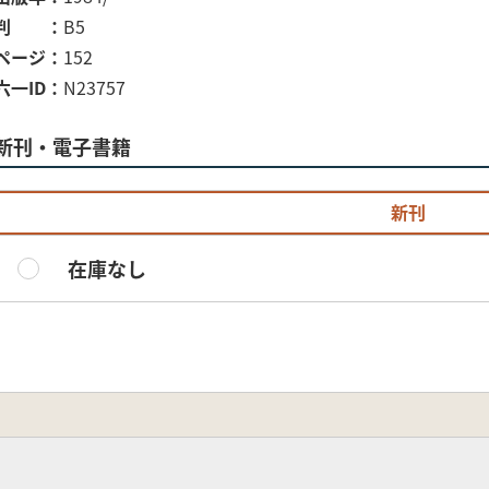
判
B5
ページ
152
六一ID
N23757
新刊・電子書籍
新刊
在庫なし