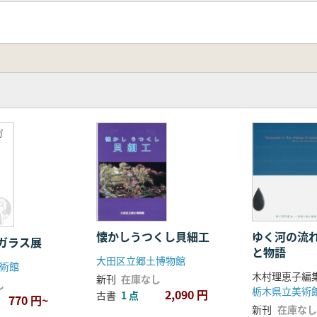
ガ
懐かしうつくし貝細工
ゆく河の流
ガラス展
と物語
大田区立郷土博物館
術館
木村理恵子編
新刊
在庫なし
し
2,090 円
古書
1 点
770 円~
新刊
在庫なし