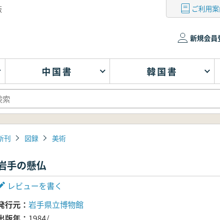
ご利用案
版
新規会員
中国書
韓国書
新刊
図録
美術
岩手の懸仏
レビューを書く
発行元
岩手県立博物館
出版年
1984/