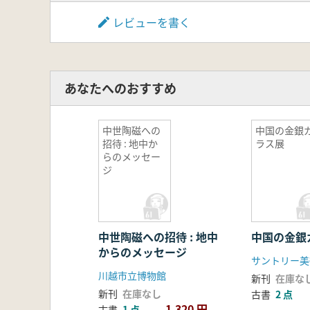
レビューを書く
あなたへのおすすめ
中世陶磁への
中国の金銀
招待 : 地中か
ラス展
らのメッセー
ジ
中世陶磁への招待 : 地中
中国の金銀
からのメッセージ
サントリー美
川越市立博物館
新刊
在庫な
新刊
在庫なし
古書
2 点
1,320 円
古書
1 点