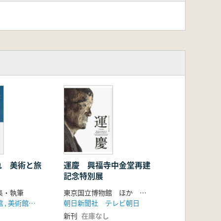
れ 美術と旅
運慶 興福寺中金堂再建
記念特別展
集・執筆
東京国立博物館 ほか 編集
栃木県立美術館 , 美術館連絡協議会
朝日新聞社 テレビ朝日
新刊
在庫なし