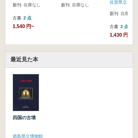
佐賀県立博物
新刊
在庫なし
新刊
在庫なし
新刊
在庫なし
古書
2 点
1,540 円~
古書
2 点
1,430 円~
最近見た本
四国の古墳
徳島県立博物館