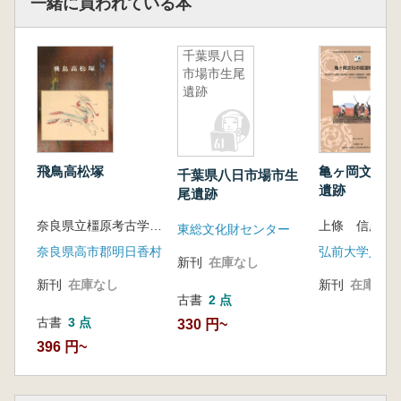
一緒に買われている本
千葉県八日
市場市生尾
遺跡
飛鳥高松塚
亀ヶ岡文化の
千葉県八日市場市生
遺跡
尾遺跡
奈良県立橿原考古学研究所 編
上條 信彦 編
東総文化財センター
奈良県高市郡明日香村
新刊
在庫なし
新刊
在庫なし
新刊
在庫なし
古書
2 点
古書
3 点
330 円~
396 円~