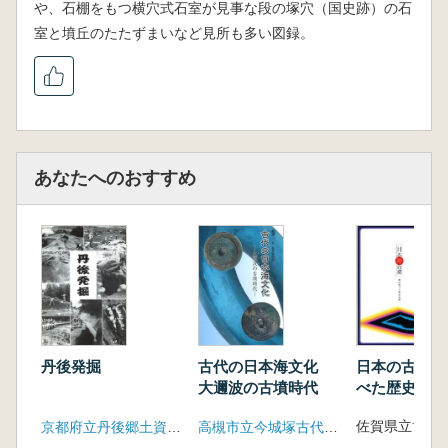
や、石棚をもつ横穴式石室が見事な段の塚穴（国史跡）の石
室と墳丘のたたずまいなど見所も多い図録。
あなたへのおすすめ
日本の古墳 
丹後発掘
古代の日本海文化
べた歴史の謎
大邇波の古墳時代
佐賀県立博物
京都府立丹後郷土資料館
高槻市立今城塚古代歴史館