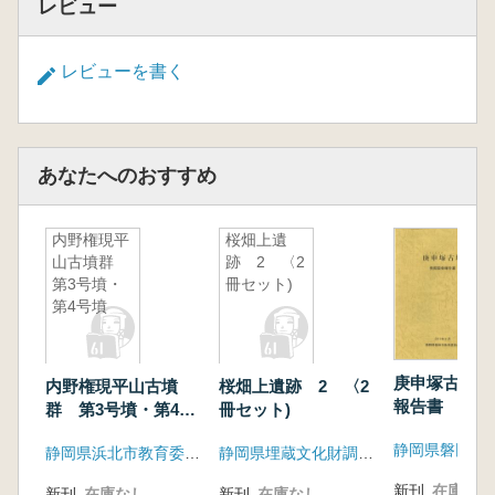
レビュー
レビューを書く
あなたへのおすすめ
内野権現平
桜畑上遺
山古墳群
跡 2 〈2
第3号墳・
冊セット)
第4号墳
庚申塚古墳発
内野権現平山古墳
桜畑上遺跡 2 〈2
報告書
群 第3号墳・第4号
冊セット)
墳
静岡県浜北市教育委員会
静岡県埋蔵文化財調査研究所
新刊
在庫なし
新刊
在庫なし
新刊
在庫なし