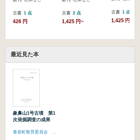
古書
1 点
古書
1 点
古書
2 点
1,425 円
426 円
1,425 円~
最近見た本
象鼻山1号古墳 第1
次発掘調査の成果
養老町教育委員会 富山大学人文学部考古学研究室