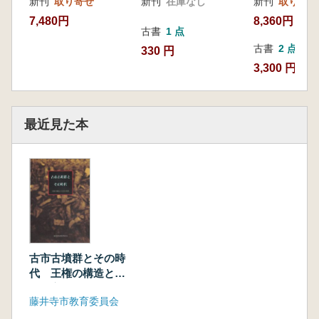
新刊
取り寄せ
新刊
在庫なし
新刊
取り寄せ
7,480円
8,360円
古書
1 点
古書
2 点
330 円
3,300 円~
最近見た本
古市古墳群とその時
代 王権の構造と社
会の変化
藤井寺市教育委員会