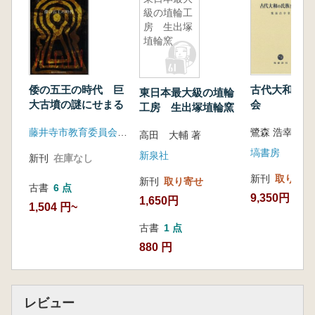
級の埴輪工
房 生出塚
埴輪窯
倭の五王の時代 巨
古代大和の氏
東日本最大級の埴輪
大古墳の謎にせまる
会
工房 生出塚埴輪窯
藤井寺市教育委員会事務局
鷺森 浩幸 著
高田 大輔 著
塙書房
新泉社
新刊
在庫なし
新刊
取り寄せ
新刊
取り寄せ
古書
6 点
9,350円
1,650円
1,504 円~
古書
1 点
880 円
レビュー