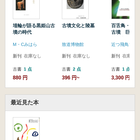
埴輪が語る黒姫山古
古墳文化と陵墓
百舌鳥・古市
墳の時代
古墳 巨大前
墳の実像
M・Cみはら
致道博物館
近つ飛鳥博物
新刊
在庫なし
新刊
在庫なし
新刊
在庫なし
古書
1 点
古書
2 点
古書
1 点
880 円
396 円~
3,300 円
最近見た本