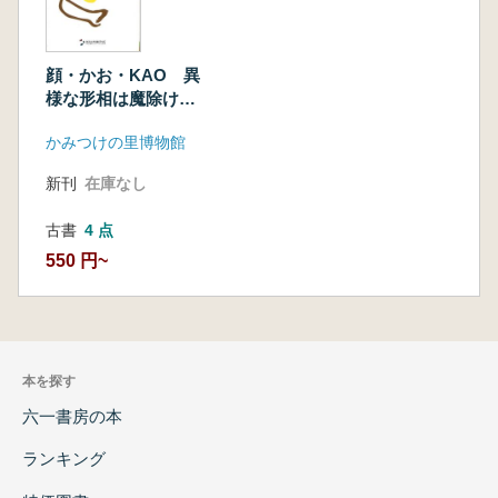
顔・かお・KAO 異
様な形相は魔除けの
願い
かみつけの里博物館
新刊
在庫なし
古書
4 点
550 円~
本を探す
六一書房の本
ランキング