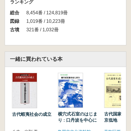
ランキング
総合
8,454番 / 124,819冊
図録
1,019番 / 10,223冊
古墳
321番 / 1,032冊
一緒に買われている本
横穴式石室のはじま
古代国家形成
古代蝦夷社会の成立
り : 口丹波を中心に
京低地 3・
東京低地の様