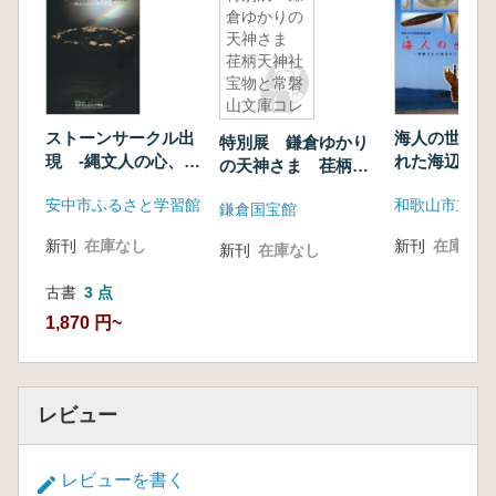
倉ゆかりの
天神さま
荏柄天神社
宝物と常磐
山文庫コレ
クション
ストーンサークル出
海人の世界 
特別展 鎌倉ゆかり
現 -縄文人の心、環
れた海辺のく
の天神さま 荏柄天
の思想-
神社宝物と常磐山文
安中市ふるさと学習館
和歌山市立博
鎌倉国宝館
庫コレクション
新刊
在庫なし
新刊
在庫なし
新刊
在庫なし
古書
3 点
1,870 円~
レビュー
レビューを書く