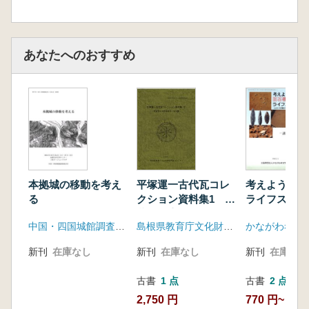
あなたへのおすすめ
本拠城の移動を考え
考えよう!旧
平塚運一古代瓦コレ
る
ライフスタイ
クション資料集1 武
とモノの移動
蔵国分寺関連資料・
中国・四国城館調査検討会
かながわ考古
島根県教育庁文化財課古代文化センター
る旧石器時代
鐙瓦編
活 講演録
新刊
在庫なし
新刊
在庫なし
新刊
在庫なし
古書
2 点
古書
1 点
770 円~
2,750 円