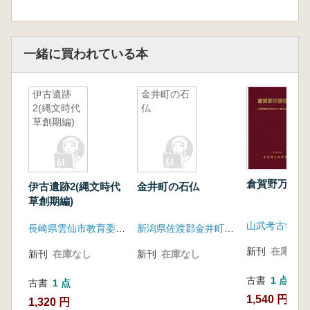
一緒に買われている本
伊古遺跡
金井町の石
2(縄文時代
仏
草創期編)
倉賀野万福寺
伊古遺跡2(縄文時代
金井町の石仏
草創期編)
山武考古学研
長崎県雲仙市教育委員会
新潟県佐渡郡金井町教育委員会
新刊
在庫なし
新刊
在庫なし
新刊
在庫なし
古書
1 点
古書
1 点
1,540 円
1,320 円