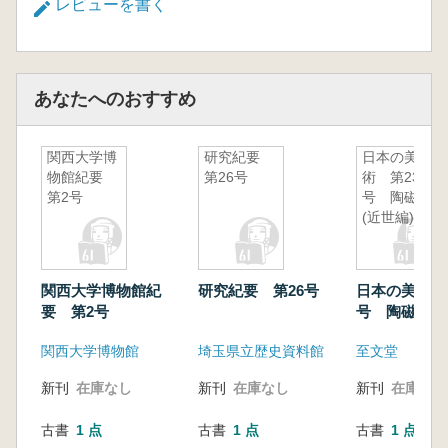
レビューを書く
あなたへのおすすめ
関西大学博
研究紀要
日本の美
物館紀要
第26号
術 第237
第2号
号 陶磁
(近世編)
関西大学博物館紀
研究紀要 第26号
日本の美術 第
要 第2号
号 陶磁(近世
関西大学博物館
埼玉県立歴史資料館
至文堂
新刊
在庫なし
新刊
在庫なし
新刊
在庫なし
古書
1 点
古書
1 点
古書
1 点