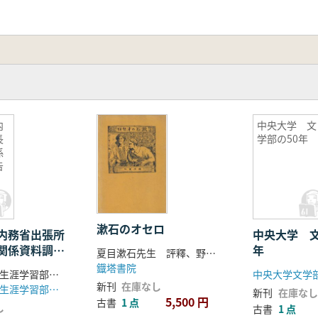
内
中央大学 文
長
学部の50年
係
告
漱石のオセロ
内務省出張所
中央大学 文
関係資料調査
年
夏目漱石先生 評釋、野上豊一郎 編
鐡塔書院
東京都教育庁生涯学習部文化課 編
中央大学文学
新刊
在庫なし
東京都教育庁生涯学習部文化課
新刊
在庫なし
5,500 円
古書
1 点
し
古書
1 点