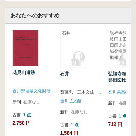
あなたへのおすすめ
石井
弘福寺領讃
岐国山田郡
田図比定地
域発掘調査
概報3
花見山遺跡
石井
弘福寺領讃岐
郡田図比定地
調査概報3
香川県埋蔵文化財研究会
斎藤忠 三木文雄 内藤政恒 編
吉川弘文館
新刊
在庫なし
新刊
在庫なし
新刊
在庫なし
古書
1 点
古書
1 点
2,750 円
712 円
古書
1 点
1,584 円