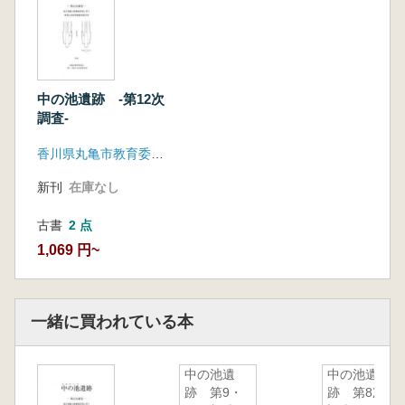
中の池遺跡 -第12次
調査-
香川県丸亀市教育委員会 元興寺文化財研究所
新刊
在庫なし
古書
2 点
1,069 円~
一緒に買われている本
中の池遺
中の池遺
跡 第9・
跡 第8次