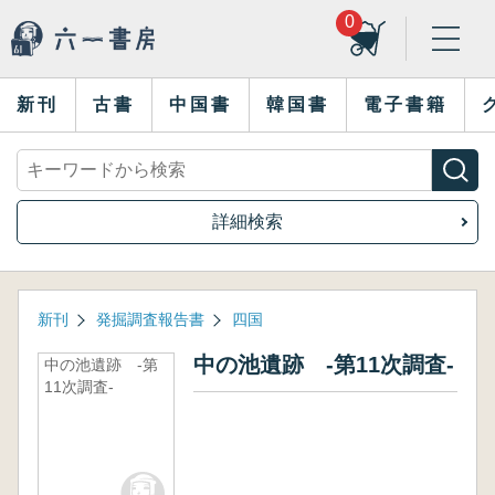
0
新刊
古書
中国書
韓国書
電子書籍
詳細検索
新刊
発掘調査報告書
四国
中の池遺跡 -第11次調査-
中の池遺跡 -第
11次調査-