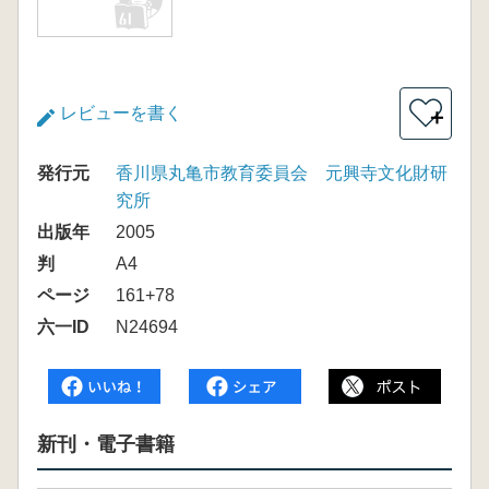
レビューを書く
＋
発行元
香川県丸亀市教育委員会 元興寺文化財研
究所
出版年
2005
判
A4
ページ
161+78
六一ID
N24694
新刊・電子書籍