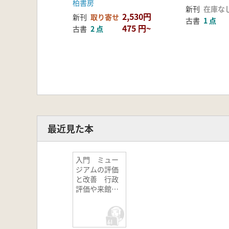
柏書房
新刊
在庫な
2,530円
新刊
取り寄せ
古書
1 点
475 円~
古書
2 点
最近見た本
入門 ミュー
ジアムの評価
と改善 行政
評価や来館者
調査を戦略的
に活かす