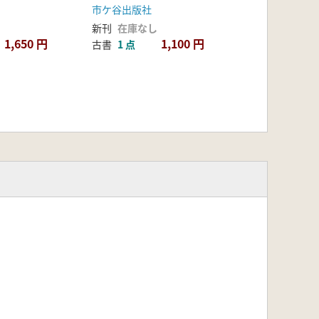
市ケ谷出版社
新刊
在庫なし
1,650 円
1,100 円
古書
1 点