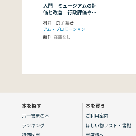
入門 ミュージアムの評
価と改善 行政評価や来
館者調査を戦略的に活か
村井 良子 編著
す
アム・プロモーション
新刊
在庫なし
本を探す
本を買う
六一書房の本
ご利用案内
ランキング
ほしい物リスト・書棚
特価図書
書店様へ