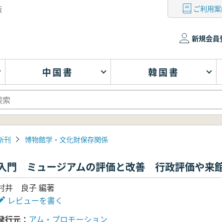
ご利用案
版
新規会員
中国書
韓国書
新刊
博物館学・文化財保存関係
入門 ミュージアムの評価と改善 行政評価や来
村井 良子 編著
レビューを書く
発行元
アム・プロモーション