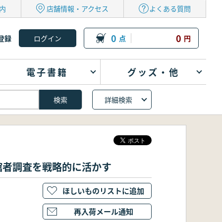
内
店舗情報・アクセス
よくある質問
0
0
登録
点
円
電子書籍
グッズ・他
詳細検索
館者調査を戦略的に活かす
ほしいものリストに追加
再入荷メール通知