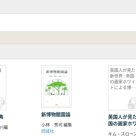
典
英国人が見た
新世界 : 帝国
の画家ホワイ
トによる博物
図集
新博物館園論
典
英国人が見た
国の画家ホ
小林 秀司 編集
か]編
博物図集
同成社
キム・スローン