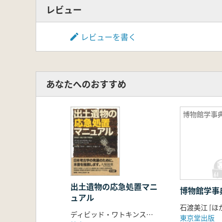
レビュー
レビューを書く
あなたへのおすすめ
博物館学事
出土遺物の応急処置マニ
博物館学事
ュアル
石渡美江 [ほ
ディビッド・ワトキンスン バージニア・ニール 著 谷畑 美帆 訳
東京堂出版