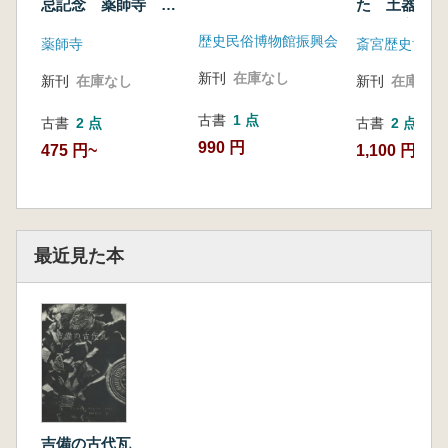
忌記念 薬師寺 白
た 土器に見
鳳再建への道
文化の交流
歴史民俗博物館振興会
薬師寺
斎宮歴史博物
新刊
在庫なし
新刊
在庫なし
新刊
在庫なし
古書
1 点
古書
2 点
古書
2 点
990 円
475 円~
1,100 円~
最近見た本
吉備の古代瓦