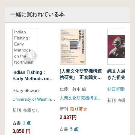
一緒に買われている本
Indian
Fishing :
Early
Methods
on the
Northwest
Coast
[人間文化研究機構連
縄文人展 自
Indian Fishing :
携研究] 正倉院文書
きた祖先の姿
Early Methods on
の高度情報化研究
the Northwest
仁藤 敦史 編
朝日新聞社
Hilary Stewart
Coast
人間文化研究機構国立歴史民俗博物館
University of Washington press
新刊
在庫なし
新刊
取り寄せ
新刊
在庫なし
2,037円
古書
1 点
古書
5 点
3,850 円