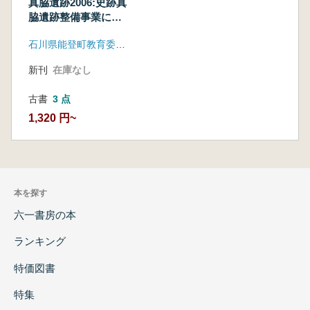
真脇遺跡2006:史跡真
脇遺跡整備事業に係
る第7〜9次発掘調査
石川県能登町教育委員会
概報
新刊
在庫なし
古書
3 点
1,320 円~
本を探す
六一書房の本
ランキング
特価図書
特集