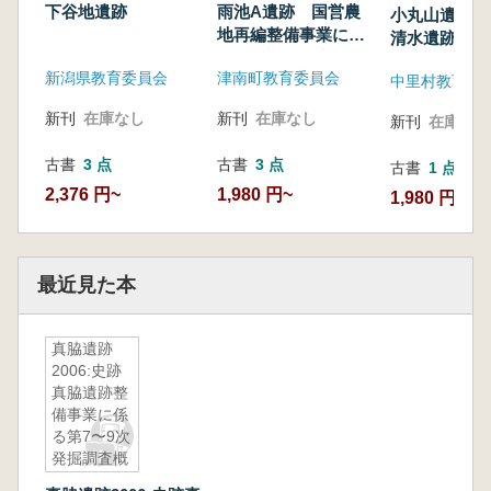
下谷地遺跡
雨池A遺跡 国営農
小丸山遺跡 
地再編整備事業に伴
清水遺跡
う発掘調査報告書
新潟県教育委員会
津南町教育委員会
中里村教育委
新刊
在庫なし
新刊
在庫なし
新刊
在庫なし
古書
3 点
古書
3 点
古書
1 点
2,376 円~
1,980 円~
1,980 円
最近見た本
真脇遺跡
2006:史跡
真脇遺跡整
備事業に係
る第7〜9次
発掘調査概
報