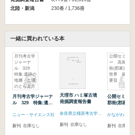
北陸・新潟
230番 / 1,736冊
一緒に買われている本
月刊考古学
公開セミナ
ジャーナ
ー 高座郡
ル 329
衙(郡家)の
特集:遺跡の
世界 発表
地層・土壌
要旨
のとらえ方
天理市 ハミ塚古墳
月刊考古学ジャーナ
公開セミナー
発掘調査報告書
ル 329 特集:遺跡
郡衙(郡家)
の地層・土壌のとら
発表要旨
奈良県立橿原考古学研究所
ニュー・サイエンス社
かながわ考古
え方
新刊
在庫なし
新刊
在庫なし
新刊
在庫なし