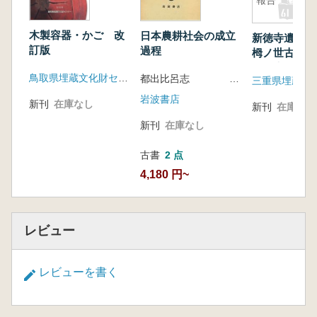
報告
木製容器・かご 改
日本農耕社会の成立
新徳寺遺跡 (
訂版
過程
栂ノ世古遺跡
査報告
鳥取県埋蔵文化財センター
都出比呂志
岩波書店
新刊
在庫なし
新刊
在庫なし
新刊
在庫なし
古書
2 点
4,180 円~
レビュー
レビューを書く