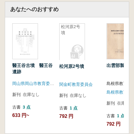
あなたへのおすすめ
松河原2号
墳
醫王谷古墳 醫王谷
出雲部製鉄遺
松河原2号墳
遺跡
岡山県岡山市教育委員会
島根県教育委
関金町教育委員会
島根県教育委
新刊
在庫なし
新刊
在庫なし
新刊
在庫なし
古書
3 点
古書
1 点
633 円~
古書
1 点
792 円
792 円