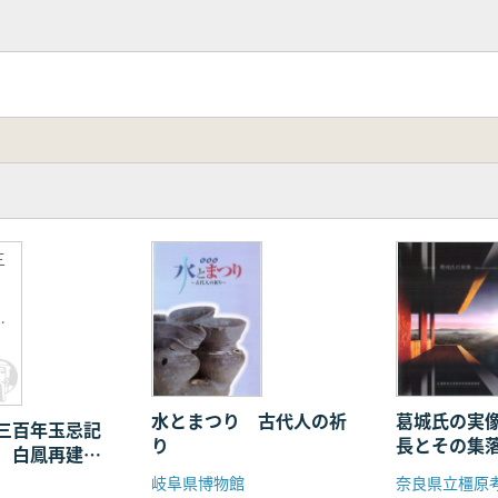
三
寺
の
水とまつり 古代人の祈
葛城氏の実
三百年玉忌記
り
長とその集
 白鳳再建へ
岐阜県博物館