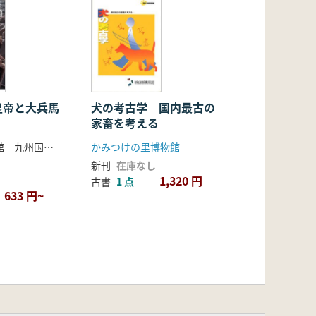
皇帝と大兵馬
犬の考古学 国内最古の
家畜を考える
東京国立博物館 九州国立博物館 他
かみつけの里博物館
新刊
在庫なし
1,320 円
古書
1 点
633 円~