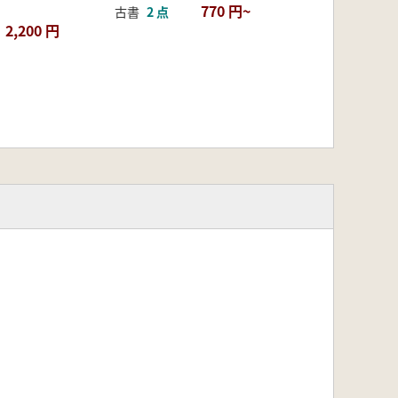
770 円~
古書
2 点
2,200 円