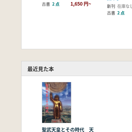
1,650 円~
古書
2 点
新刊
在庫な
古書
2 点
最近見た本
聖武天皇とその時代 天