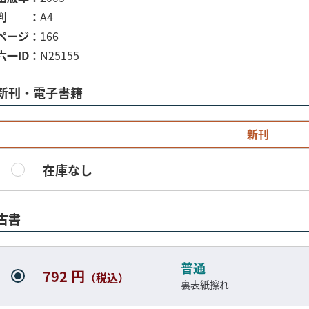
判
A4
ページ
166
六一ID
N25155
新刊・電子書籍
新刊
在庫なし
古書
普通
792 円
（税込）
裏表紙擦れ