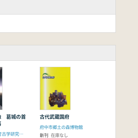
像 葛城の首
古代武蔵国府
落
府中市郷土の森博物館
奈良県立橿原考古学研究所附属博物館
新刊
在庫なし