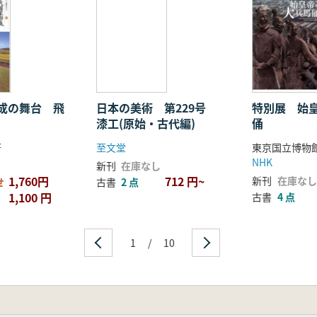
成の舞台 飛
日本の美術 第229号
特別展 始
漆工(原始・古代編)
俑
著
至文堂
NHK
新刊
在庫なし
1,760円
712 円~
新刊
在庫なし
せ
古書
2 点
1,100 円
古書
4 点
1
/
10