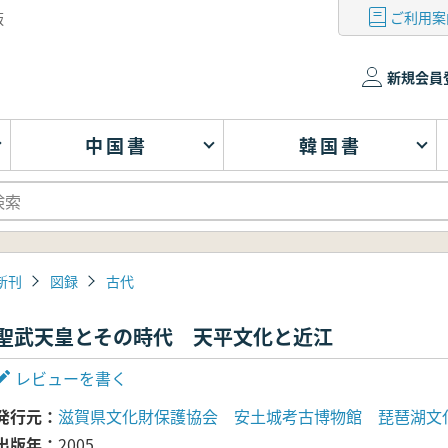
ご利用案
版
新規会員
中国書
韓国書
新刊
図録
古代
聖武天皇とその時代 天平文化と近江
レビューを書く
発行元
滋賀県文化財保護協会 安土城考古博物館 琵琶湖文
出版年
2005