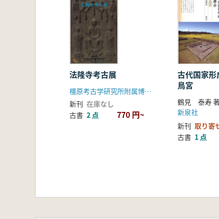
法隆寺考古展
古代国家形
鳥宮
橿原考古学研究所附属博物館
鶴見 泰寿 
新刊
在庫なし
新泉社
770 円~
古書
2 点
新刊
取り寄
古書
1 点