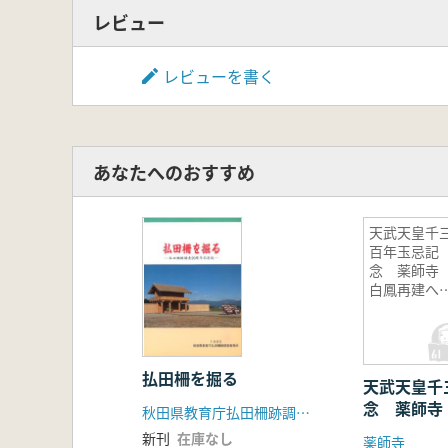
レビュー
レビューを書く
あなたへのおすすめ
天武天皇千
百年玉忌記
念 薬師
白鳳再建へ
道
払田柵を掘る
天武天皇千
念 薬師寺
秋田県教育庁払田柵跡調査事務所
の道
新刊
在庫なし
薬師寺