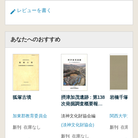
レビューを書く
あなたへのおすすめ
狐塚古墳
摂津加茂遺跡 : 第138
岩橋千塚
次発掘調査概要報告
書
加東郡教育委員会
淡神文化財協会編
(淡神文化財協会)
新刊
在庫なし
新刊
在庫なし
新刊
在庫なし