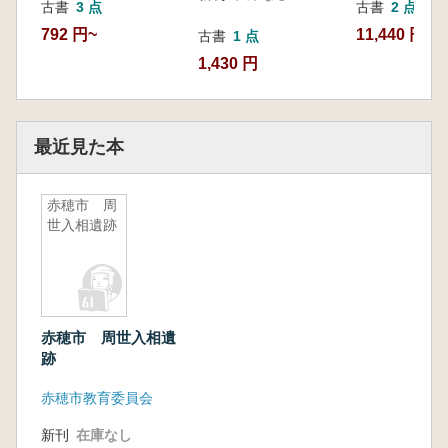
古書
3 点
古書
2 点
792 円~
11,440 円~
古書
1 点
1,430 円
最近見た本
赤穂市 周
世入相遺跡
赤穂市 周世入相遺
跡
赤穂市教育委員会
新刊
在庫なし