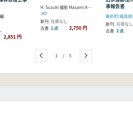
事報告書
H. Suzuki 撮影 Masami Akiyama Michinori Aoyama 編
JKF
編
桑折町(福島県
新刊
在庫なし
新刊
在庫なし
2,750 円
古書
1 点
し
古書
2 点
2,851 円
1
/
5