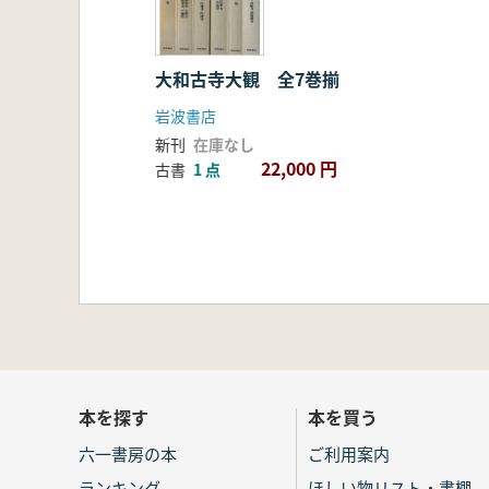
大和古寺大観 全7巻揃
岩波書店
新刊
在庫なし
22,000 円
古書
1 点
本を探す
本を買う
六一書房の本
ご利用案内
ランキング
ほしい物リスト・書棚