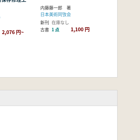
内藤藤一郎 著
日本美術同攷会
)
新刊
在庫なし
1,100 円
古書
1 点
2,076 円~