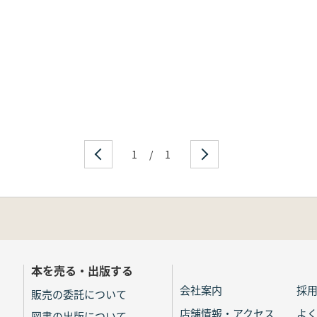
1
/
1
本を売る・出版する
会社案内
採
販売の委託について
店舗情報・アクセス
よ
図書の出版について