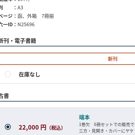
判
A3
ページ
函、外箱 7冊揃
六一ID
N25696
新刊・電子書籍
新刊
在庫なし
古書
端本
1巻欠 6冊セットでの販売で
22,000 円
（税込）
三方・見開き・カバーにヤケ