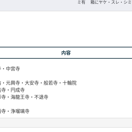
ミ有 箱にヤケ・スレ・シミ
内容
寺・中宮寺
坊・元興寺・大安寺・般若寺・十輪院
亳寺・円成寺
華寺・海龍王寺・不退寺
船寺・浄瑠璃寺