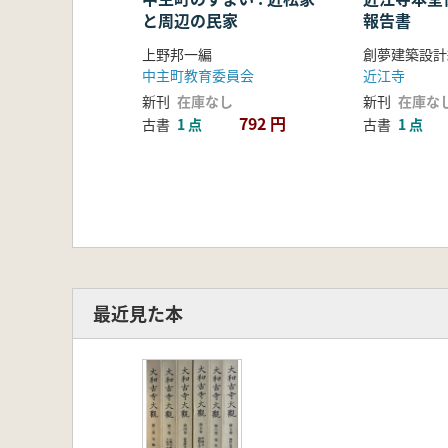
と周辺の民家
報告書
上野邦一編
創夢建築設計
中主町教育委員会
近江寺
新刊
在庫なし
新刊
在庫な
792 円
古書
1 点
古書
1 点
最近見た本