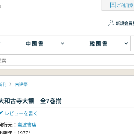
ご利用案
版
新規会員
中国書
韓国書
新刊
古建築
大和古寺大観 全7巻揃
レビューを書く
発行元
岩波書店
出版年
1977/