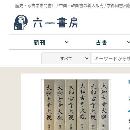
歴史・考古学専門書店 / 中国・韓国書の輸入販売 / 学術図書出
新刊
古書