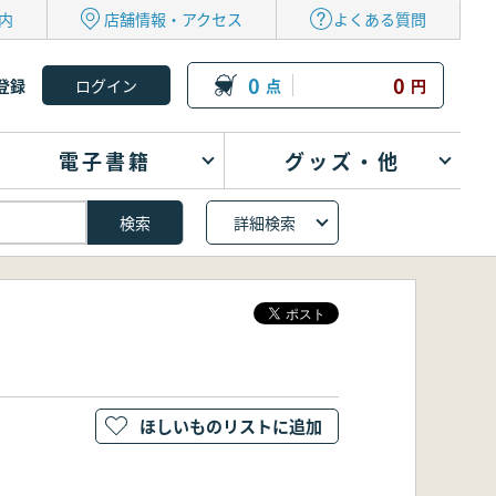
内
店舗情報・アクセス
よくある質問
0
0
登録
点
円
電子書籍
グッズ・他
詳細検索
ほしいものリストに追加