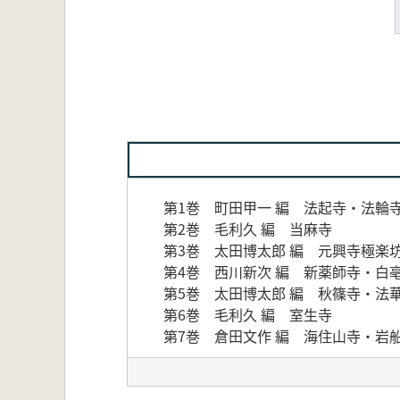
第1巻 町田甲一 編 法起寺・法輪
第2巻 毛利久 編 当麻寺
第3巻 太田博太郎 編 元興寺極楽
第4巻 西川新次 編 新薬師寺・白
第5巻 太田博太郎 編 秋篠寺・法
第6巻 毛利久 編 室生寺
第7巻 倉田文作 編 海住山寺・岩